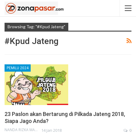
Browsing Tag: "#kpud Jateng"
#kpud Jateng
PEMILU 2024
23 Paslon akan Bertarung di Pilkada Jateng 2018,
Siapa Jago Anda?
NANDA RIZKA MAHENDRA
14 Jan 2018
0