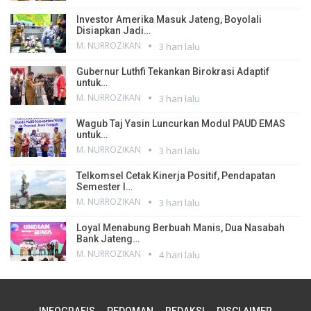
Investor Amerika Masuk Jateng, Boyolali
Disiapkan Jadi…
M. NURROZIKAN
3 hari lalu
Gubernur Luthfi Tekankan Birokrasi Adaptif
untuk…
M. NURROZIKAN
3 hari lalu
Wagub Taj Yasin Luncurkan Modul PAUD EMAS
untuk…
M. NURROZIKAN
3 hari lalu
Telkomsel Cetak Kinerja Positif, Pendapatan
Semester I…
M. NURROZIKAN
3 hari lalu
Loyal Menabung Berbuah Manis, Dua Nasabah
Bank Jateng…
M. NURROZIKAN
4 hari lalu