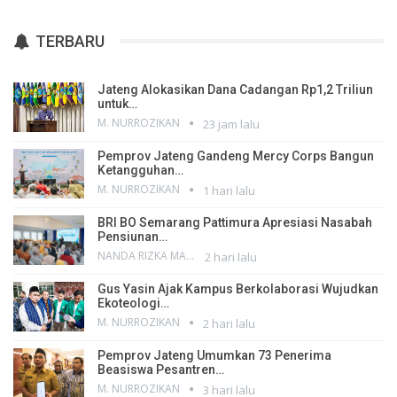
TERBARU
Jateng Alokasikan Dana Cadangan Rp1,2 Triliun
untuk…
M. NURROZIKAN
23 jam lalu
Pemprov Jateng Gandeng Mercy Corps Bangun
Ketangguhan…
M. NURROZIKAN
1 hari lalu
BRI BO Semarang Pattimura Apresiasi Nasabah
Pensiunan…
NANDA RIZKA MAHENDRA
2 hari lalu
Gus Yasin Ajak Kampus Berkolaborasi Wujudkan
Ekoteologi…
M. NURROZIKAN
2 hari lalu
Pemprov Jateng Umumkan 73 Penerima
Beasiswa Pesantren…
M. NURROZIKAN
3 hari lalu