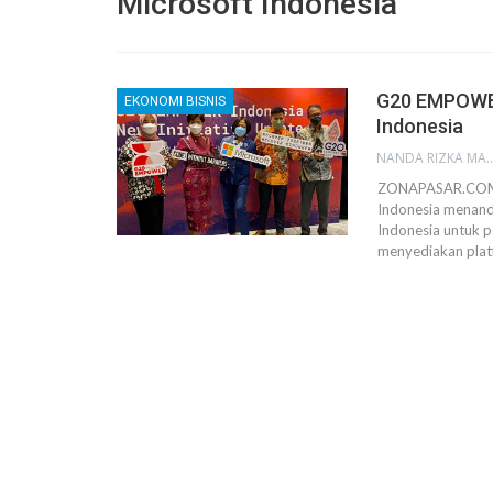
Microsoft Indonesia
G20 EMPOWER
EKONOMI BISNIS
Indonesia
NANDA RIZKA M
ZONAPASAR.COM, 
Indonesia menan
Indonesia untuk p
menyediakan pla