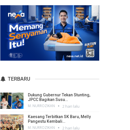
TERBARU
Dukung Gubernur Tekan Stunting,
JPCC Bagikan Susu…
M. NURROZIKAN
2 hari lalu
Kaesang Terbitkan SK Baru, Melly
Pangestu Kembali…
M. NURROZIKAN
2 hari lalu