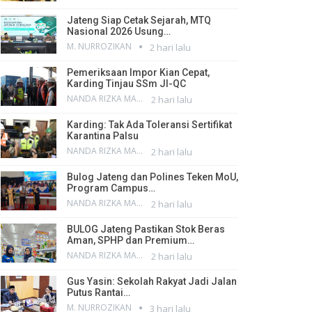
Jateng Siap Cetak Sejarah, MTQ
Nasional 2026 Usung…
M. NURROZIKAN
2 hari lalu
Pemeriksaan Impor Kian Cepat,
Karding Tinjau SSm JI-QC
NANDA RIZKA MAHENDRA
2 hari lalu
Karding: Tak Ada Toleransi Sertifikat
Karantina Palsu
NANDA RIZKA MAHENDRA
2 hari lalu
Bulog Jateng dan Polines Teken MoU,
Program Campus…
NANDA RIZKA MAHENDRA
2 hari lalu
BULOG Jateng Pastikan Stok Beras
Aman, SPHP dan Premium…
NANDA RIZKA MAHENDRA
2 hari lalu
Gus Yasin: Sekolah Rakyat Jadi Jalan
Putus Rantai…
M. NURROZIKAN
3 hari lalu