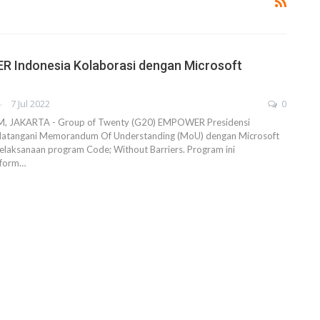
 Indonesia Kolaborasi dengan Microsoft
AHENDRA
7 Jul 2022
0
JAKARTA - Group of Twenty (G20) EMPOWER Presidensi
datangani Memorandum Of Understanding (MoU) dengan Microsoft
elaksanaan program Code; Without Barriers. Program ini
tform…