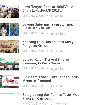
Jawa Tengah Perkuat Halal Value
Chain Lewat FAJAR 2026,…
M. NURROZIKAN
15 jam lalu
Dukung Gubernur Tekan Stunting,
JPCC Bagikan Susu…
M. NURROZIKAN
15 jam lalu
Kaesang Terbitkan SK Baru, Melly
Pangestu Kembali…
M. NURROZIKAN
15 jam lalu
Jateng-Kaltim Perkuat Sinergi
Ekonomi, 19 Kerja Sama…
M. NURROZIKAN
16 jam lalu
BPS: Kemiskinan Jawa Tengah Terus
Menurun, Ekonomi…
M. NURROZIKAN
16 jam lalu
Bulog Jateng dan Polines Teken MoU,
Program Campus…
NANDA RIZKA MAHENDRA
20 jam lalu