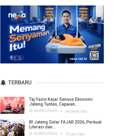
TERBARU
Taj Yasin Kejar Sensus Ekonomi
Jateng Tuntas, Capaian…
M. NURROZIKAN
40 detik lalu
BI Jateng Gelar FAJAR 2026, Perkuat
Literasi dan…
M. NURROZIKAN
15 jam lalu