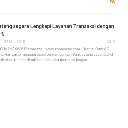
ateng segera Lengkapi Layanan Transaksi dengan
ng
AHENDRA
22 Mar 2018
0
e/z0UV1YGXWzU Semarang - www.zonapasar.com - Ketua Komisi C
rla Harisanto mengapresiasi perkembangan Bank Jateng cabang DKI
irakan. Namun demikian, bank plat merah ini jangan…