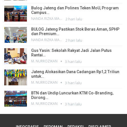
Bulog Jateng dan Polines Teken MoU, Program
Campus…
NANDA RIZKA MAHENDRA
2 hari lalu
BULOG Jateng Pastikan Stok Beras Aman, SPHP
dan Premium…
NANDA RIZKA MAHENDRA
2 hari lalu
Gus Yasin: Sekolah Rakyat Jadi Jalan Putus
Rantai…
M. NURROZIKAN
3 hari lalu
Jateng Alokasikan Dana Cadangan Rp1,2 Triliun
untuk…
M. NURROZIKAN
3 hari lalu
BTN dan Undip Luncurkan KTM Co-Branding,
Dorong…
M. NURROZIKAN
3 hari lalu