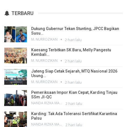
TERBARU
Dukung Gubernur Tekan Stunting, JPCC Bagikan
Susu…
M. NURROZIKAN
2 hari lalu
Kaesang Terbitkan SK Baru, Melly Pangestu
Kembali…
M. NURROZIKAN
2 hari lalu
Jateng Siap Cetak Sejarah, MTQ Nasional 2026
Usung…
M. NURROZIKAN
2 hari lalu
Pemeriksaan Impor Kian Cepat, Karding Tinjau
SSm JI-QC
NANDA RIZKA MAHENDRA
2 hari lalu
Karding: Tak Ada Toleransi Sertifikat Karantina
Palsu
NANDA RIZKA MAHENDRA
2 hari lalu