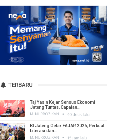
TERBARU
Taj Yasin Kejar Sensus Ekonomi
Jateng Tuntas, Capaian…
M. NURROZIKAN
40 detik lalu
BI Jateng Gelar FAJAR 2026, Perkuat
Literasi dan…
M. NURROZIKAN
15 jam lalu