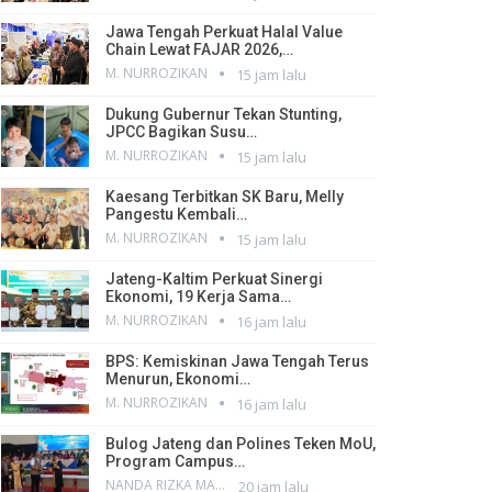
Jawa Tengah Perkuat Halal Value
Chain Lewat FAJAR 2026,…
M. NURROZIKAN
15 jam lalu
Dukung Gubernur Tekan Stunting,
JPCC Bagikan Susu…
M. NURROZIKAN
15 jam lalu
Kaesang Terbitkan SK Baru, Melly
Pangestu Kembali…
M. NURROZIKAN
15 jam lalu
Jateng-Kaltim Perkuat Sinergi
Ekonomi, 19 Kerja Sama…
M. NURROZIKAN
16 jam lalu
BPS: Kemiskinan Jawa Tengah Terus
Menurun, Ekonomi…
M. NURROZIKAN
16 jam lalu
Bulog Jateng dan Polines Teken MoU,
Program Campus…
NANDA RIZKA MAHENDRA
20 jam lalu