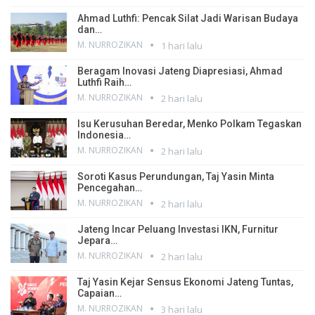
Ahmad Luthfi: Pencak Silat Jadi Warisan Budaya
dan…
M. NURROZIKAN
1 hari lalu
Beragam Inovasi Jateng Diapresiasi, Ahmad
Luthfi Raih…
M. NURROZIKAN
2 hari lalu
Isu Kerusuhan Beredar, Menko Polkam Tegaskan
Indonesia…
M. NURROZIKAN
2 hari lalu
Soroti Kasus Perundungan, Taj Yasin Minta
Pencegahan…
M. NURROZIKAN
2 hari lalu
Jateng Incar Peluang Investasi IKN, Furnitur
Jepara…
M. NURROZIKAN
2 hari lalu
Taj Yasin Kejar Sensus Ekonomi Jateng Tuntas,
Capaian…
M. NURROZIKAN
3 hari lalu