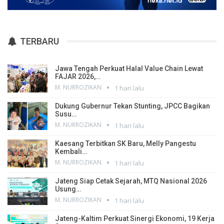
TERBARU
Jawa Tengah Perkuat Halal Value Chain Lewat
FAJAR 2026,…
M. NURROZIKAN
1 hari lalu
Dukung Gubernur Tekan Stunting, JPCC Bagikan
Susu…
M. NURROZIKAN
1 hari lalu
Kaesang Terbitkan SK Baru, Melly Pangestu
Kembali…
M. NURROZIKAN
1 hari lalu
Jateng Siap Cetak Sejarah, MTQ Nasional 2026
Usung…
M. NURROZIKAN
1 hari lalu
Jateng-Kaltim Perkuat Sinergi Ekonomi, 19 Kerja