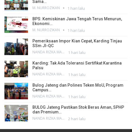
Sama…
M. NURROZIKAN
1 hari lalu
BPS: Kemiskinan Jawa Tengah Terus Menurun,
Ekonomi…
M. NURROZIKAN
1 hari lalu
Pemeriksaan Impor Kian Cepat, Karding Tinjau
SSm JI-QC
NANDA RIZKA MAHENDRA
1 hari lalu
Karding: Tak Ada Toleransi Sertifikat Karantina
Palsu
NANDA RIZKA MAHENDRA
1 hari lalu
Bulog Jateng dan Polines Teken MoU, Program
Campus…
NANDA RIZKA MAHENDRA
1 hari lalu
BULOG Jateng Pastikan Stok Beras Aman, SPHP
dan Premium…
NANDA RIZKA MAHENDRA
2 hari lalu