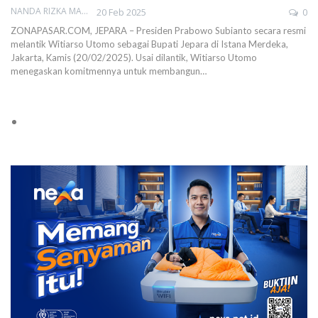
NANDA RIZKA MAHENDRA
20 Feb 2025
0
ZONAPASAR.COM, JEPARA – Presiden Prabowo Subianto secara resmi
melantik Witiarso Utomo sebagai Bupati Jepara di Istana Merdeka,
Jakarta, Kamis (20/02/2025). Usai dilantik, Witiarso Utomo
menegaskan komitmennya untuk membangun…