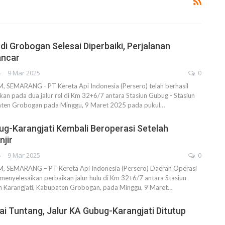
di Grobogan Selesai Diperbaiki, Perjalanan
ancar
AHENDRA
9 Mar 2025
0
EMARANG - PT Kereta Api Indonesia (Persero) telah berhasil
an pada dua jalur rel di Km 32+6/7 antara Stasiun Gubug - Stasiun
aten Grobogan pada Minggu, 9 Maret 2025 pada pukul…
ug-Karangjati Kembali Beroperasi Setelah
njir
AHENDRA
9 Mar 2025
0
SEMARANG – PT Kereta Api Indonesia (Persero) Daerah Operasi
menyelesaikan perbaikan jalur hulu di Km 32+6/7 antara Stasiun
n Karangjati, Kabupaten Grobogan, pada Minggu, 9 Maret…
i Tuntang, Jalur KA Gubug-Karangjati Ditutup