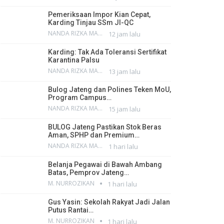
Pemeriksaan Impor Kian Cepat,
Karding Tinjau SSm JI-QC
NANDA RIZKA MAHENDRA
12 jam lalu
Karding: Tak Ada Toleransi Sertifikat
Karantina Palsu
NANDA RIZKA MAHENDRA
13 jam lalu
Bulog Jateng dan Polines Teken MoU,
Program Campus…
NANDA RIZKA MAHENDRA
15 jam lalu
BULOG Jateng Pastikan Stok Beras
Aman, SPHP dan Premium…
NANDA RIZKA MAHENDRA
1 hari lalu
Belanja Pegawai di Bawah Ambang
Batas, Pemprov Jateng…
M. NURROZIKAN
1 hari lalu
Gus Yasin: Sekolah Rakyat Jadi Jalan
Putus Rantai…
M. NURROZIKAN
1 hari lalu