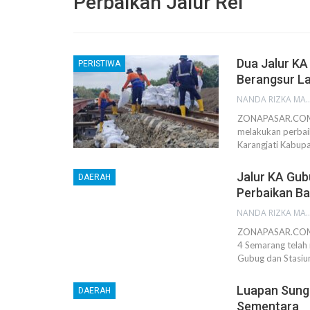
Perbaikan Jalur Rel
Dua Jalur KA 
PERISTIWA
Berangsur L
NANDA RIZKA M
ZONAPASAR.COM, S
melakukan perbaik
Karangjati Kabup
Jalur KA Gub
DAERAH
Perbaikan Ba
NANDA RIZKA M
ZONAPASAR.COM, 
4 Semarang telah 
Gubug dan Stasiu
Luapan Sunga
DAERAH
Sementara