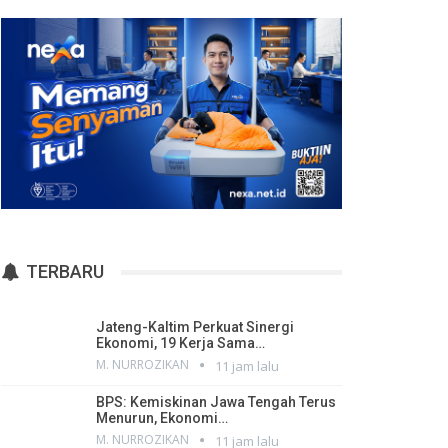
TERBARU
Jateng-Kaltim Perkuat Sinergi
Ekonomi, 19 Kerja Sama…
M. NURROZIKAN
11 jam lalu
BPS: Kemiskinan Jawa Tengah Terus
Menurun, Ekonomi…
M. NURROZIKAN
11 jam lalu