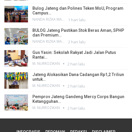
Bulog Jateng dan Polines Teken MoU, Program
Campus…
NANDA RIZKA MAHENDRA
1 hari lalu
BULOG Jateng Pastikan Stok Beras Aman, SPHP
dan Premium…
NANDA RIZKA MAHENDRA
2 hari lalu
Gus Yasin: Sekolah Rakyat Jadi Jalan Putus
Rantai…
M. NURROZIKAN
2 hari lalu
Jateng Alokasikan Dana Cadangan Rp1,2 Triliun
untuk…
M. NURROZIKAN
2 hari lalu
Pemprov Jateng Gandeng Mercy Corps Bangun
Ketangguhan…
M. NURROZIKAN
2 hari lalu