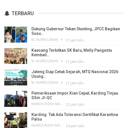
TERBARU
Dukung Gubernur Tekan Stunting, JPCC Bagikan
Susu…
M. NURROZIKAN
21 jam lalu
Kaesang Terbitkan SK Baru, Melly Pangestu
Kembali…
M. NURROZIKAN
21 jam lalu
Jateng Siap Cetak Sejarah, MTQ Nasional 2026
Usung…
M. NURROZIKAN
21 jam lalu
Pemeriksaan Impor Kian Cepat, Karding Tinjau
SSm JI-QC
NANDA RIZKA MAHENDRA
23 jam lalu
Karding: Tak Ada Toleransi Sertifikat Karantina
Palsu
NANDA RIZKA MAHENDRA
24 jam lalu