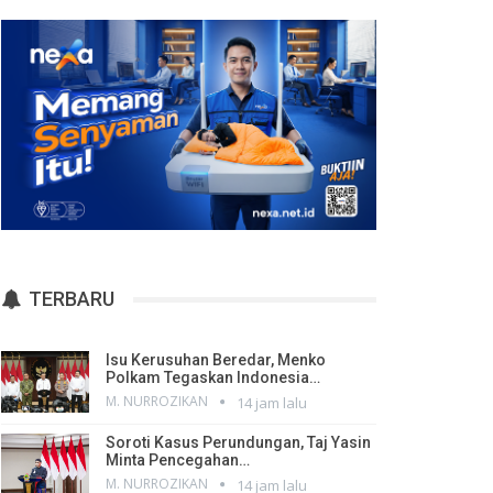
TERBARU
Isu Kerusuhan Beredar, Menko
Polkam Tegaskan Indonesia…
M. NURROZIKAN
14 jam lalu
Soroti Kasus Perundungan, Taj Yasin
Minta Pencegahan…
M. NURROZIKAN
14 jam lalu