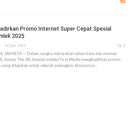
Hadirkan Promo Internet Super Cepat Spesial
mlek 2025
AHENDRA
30 Jan 2025
0
 JAKARTA — Dalam rangka merayakan tahun baru dan momen
 XL Axiata Tbk (XL Axiata) melalui First Media menghadirkan promo
n yang ditujukan untuk seluruh pelanggan, khususnya…