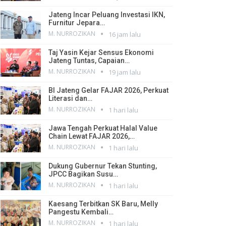
Jateng Incar Peluang Investasi IKN,
Furnitur Jepara…
M. NURROZIKAN
16 jam lalu
Taj Yasin Kejar Sensus Ekonomi
Jateng Tuntas, Capaian…
M. NURROZIKAN
19 jam lalu
BI Jateng Gelar FAJAR 2026, Perkuat
Literasi dan…
M. NURROZIKAN
1 hari lalu
Jawa Tengah Perkuat Halal Value
Chain Lewat FAJAR 2026,…
M. NURROZIKAN
1 hari lalu
Dukung Gubernur Tekan Stunting,
JPCC Bagikan Susu…
M. NURROZIKAN
1 hari lalu
Kaesang Terbitkan SK Baru, Melly
Pangestu Kembali…
M. NURROZIKAN
1 hari lalu