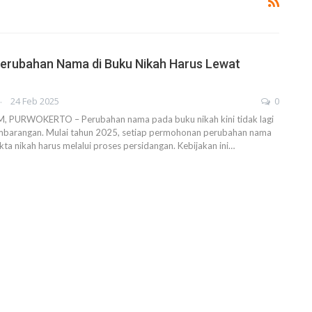
Perubahan Nama di Buku Nikah Harus Lewat
AHENDRA
24 Feb 2025
0
PURWOKERTO – Perubahan nama pada buku nikah kini tidak lagi
embarangan. Mulai tahun 2025, setiap permohonan perubahan nama
a nikah harus melalui proses persidangan. Kebijakan ini…