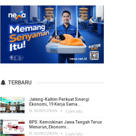
TERBARU
Jateng-Kaltim Perkuat Sinergi
Ekonomi, 19 Kerja Sama…
M. NURROZIKAN
5 jam lalu
BPS: Kemiskinan Jawa Tengah Terus
Menurun, Ekonomi…
M. NURROZIKAN
5 jam lalu