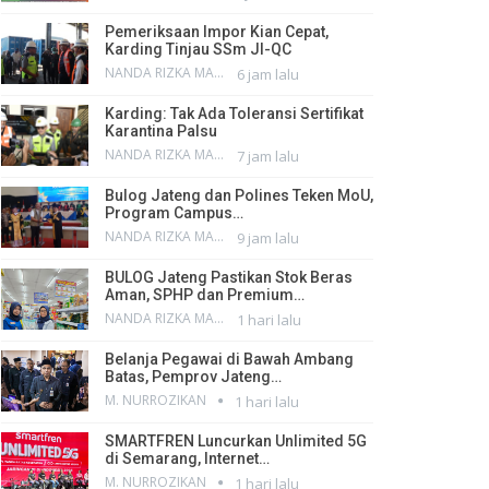
Pemeriksaan Impor Kian Cepat,
Karding Tinjau SSm JI-QC
NANDA RIZKA MAHENDRA
6 jam lalu
Karding: Tak Ada Toleransi Sertifikat
Karantina Palsu
NANDA RIZKA MAHENDRA
7 jam lalu
Bulog Jateng dan Polines Teken MoU,
Program Campus…
NANDA RIZKA MAHENDRA
9 jam lalu
BULOG Jateng Pastikan Stok Beras
Aman, SPHP dan Premium…
NANDA RIZKA MAHENDRA
1 hari lalu
Belanja Pegawai di Bawah Ambang
Batas, Pemprov Jateng…
M. NURROZIKAN
1 hari lalu
SMARTFREN Luncurkan Unlimited 5G
di Semarang, Internet…
M. NURROZIKAN
1 hari lalu