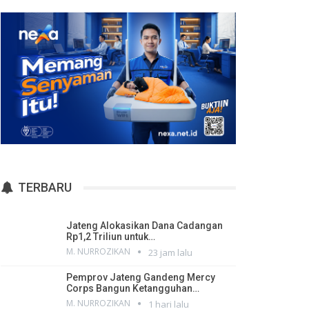
TERBARU
Jateng Alokasikan Dana Cadangan
Rp1,2 Triliun untuk…
M. NURROZIKAN
23 jam lalu
Pemprov Jateng Gandeng Mercy
Corps Bangun Ketangguhan…
M. NURROZIKAN
1 hari lalu