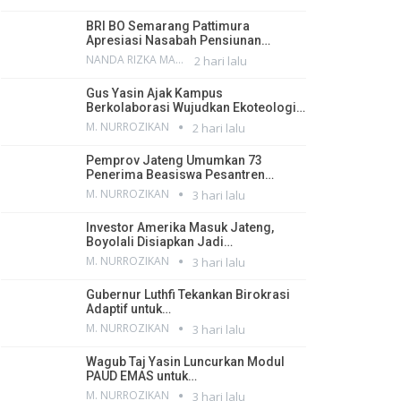
BRI BO Semarang Pattimura
Apresiasi Nasabah Pensiunan…
NANDA RIZKA MAHENDRA
2 hari lalu
Gus Yasin Ajak Kampus
Berkolaborasi Wujudkan Ekoteologi…
M. NURROZIKAN
2 hari lalu
Pemprov Jateng Umumkan 73
Penerima Beasiswa Pesantren…
M. NURROZIKAN
3 hari lalu
Investor Amerika Masuk Jateng,
Boyolali Disiapkan Jadi…
M. NURROZIKAN
3 hari lalu
Gubernur Luthfi Tekankan Birokrasi
Adaptif untuk…
M. NURROZIKAN
3 hari lalu
Wagub Taj Yasin Luncurkan Modul
PAUD EMAS untuk…
M. NURROZIKAN
3 hari lalu