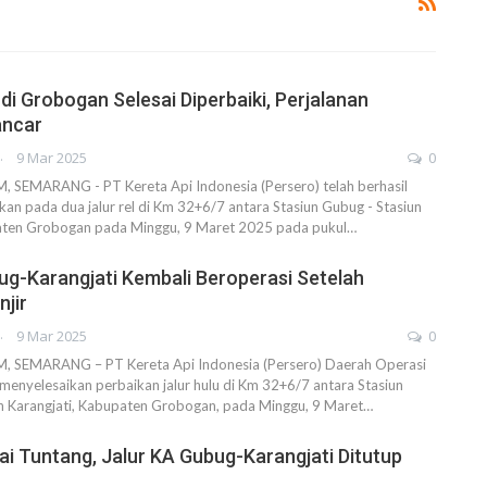
di Grobogan Selesai Diperbaiki, Perjalanan
ancar
AHENDRA
9 Mar 2025
0
EMARANG - PT Kereta Api Indonesia (Persero) telah berhasil
an pada dua jalur rel di Km 32+6/7 antara Stasiun Gubug - Stasiun
aten Grobogan pada Minggu, 9 Maret 2025 pada pukul…
ug-Karangjati Kembali Beroperasi Setelah
njir
AHENDRA
9 Mar 2025
0
SEMARANG – PT Kereta Api Indonesia (Persero) Daerah Operasi
menyelesaikan perbaikan jalur hulu di Km 32+6/7 antara Stasiun
n Karangjati, Kabupaten Grobogan, pada Minggu, 9 Maret…
i Tuntang, Jalur KA Gubug-Karangjati Ditutup