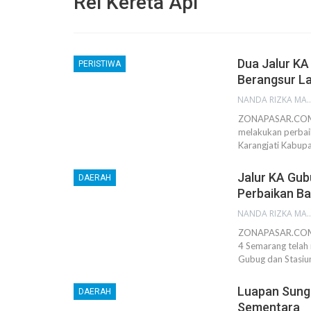
Rel Kereta Api
Dua Jalur KA 
PERISTIWA
Berangsur L
NANDA RIZKA M
ZONAPASAR.COM, S
melakukan perbaik
Karangjati Kabup
Jalur KA Gub
DAERAH
Perbaikan Ba
NANDA RIZKA M
ZONAPASAR.COM, 
4 Semarang telah 
Gubug dan Stasiu
Luapan Sunga
DAERAH
Sementara