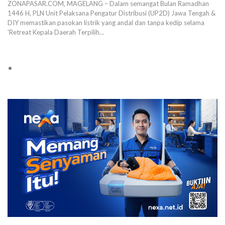
ZONAPASAR.COM, MAGELANG – Dalam semangat Bulan Ramadhan
1446 H, PLN Unit Pelaksana Pengatur Distribusi (UP2D) Jawa Tengah &
DIY memastikan pasokan listrik yang andal dan tanpa kedip selama
'Retreat Kepala Daerah Terpilih…