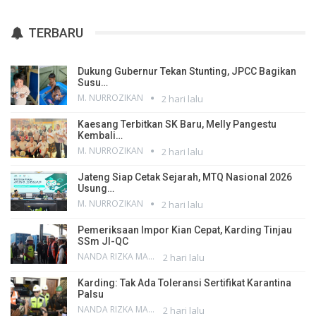
TERBARU
Dukung Gubernur Tekan Stunting, JPCC Bagikan
Susu…
M. NURROZIKAN
2 hari lalu
Kaesang Terbitkan SK Baru, Melly Pangestu
Kembali…
M. NURROZIKAN
2 hari lalu
Jateng Siap Cetak Sejarah, MTQ Nasional 2026
Usung…
M. NURROZIKAN
2 hari lalu
Pemeriksaan Impor Kian Cepat, Karding Tinjau
SSm JI-QC
NANDA RIZKA MAHENDRA
2 hari lalu
Karding: Tak Ada Toleransi Sertifikat Karantina
Palsu
NANDA RIZKA MAHENDRA
2 hari lalu