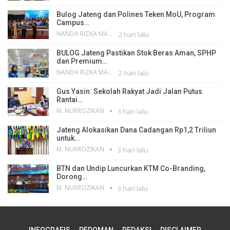
Bulog Jateng dan Polines Teken MoU, Program
Campus…
NANDA RIZKA MAHENDRA
2 hari lalu
BULOG Jateng Pastikan Stok Beras Aman, SPHP
dan Premium…
NANDA RIZKA MAHENDRA
2 hari lalu
Gus Yasin: Sekolah Rakyat Jadi Jalan Putus
Rantai…
M. NURROZIKAN
3 hari lalu
Jateng Alokasikan Dana Cadangan Rp1,2 Triliun
untuk…
M. NURROZIKAN
3 hari lalu
BTN dan Undip Luncurkan KTM Co-Branding,
Dorong…
M. NURROZIKAN
3 hari lalu