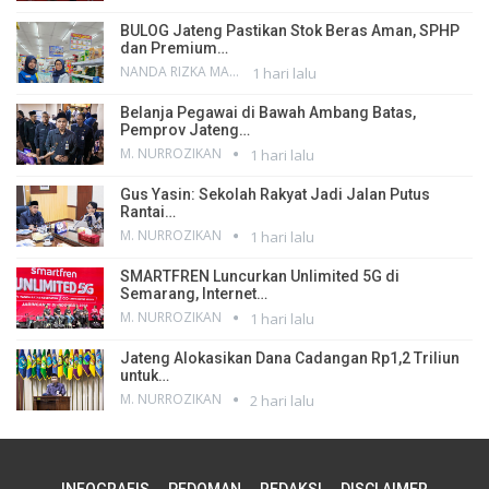
BULOG Jateng Pastikan Stok Beras Aman, SPHP
dan Premium…
NANDA RIZKA MAHENDRA
1 hari lalu
Belanja Pegawai di Bawah Ambang Batas,
Pemprov Jateng…
M. NURROZIKAN
1 hari lalu
Gus Yasin: Sekolah Rakyat Jadi Jalan Putus
Rantai…
M. NURROZIKAN
1 hari lalu
SMARTFREN Luncurkan Unlimited 5G di
Semarang, Internet…
M. NURROZIKAN
1 hari lalu
Jateng Alokasikan Dana Cadangan Rp1,2 Triliun
untuk…
M. NURROZIKAN
2 hari lalu