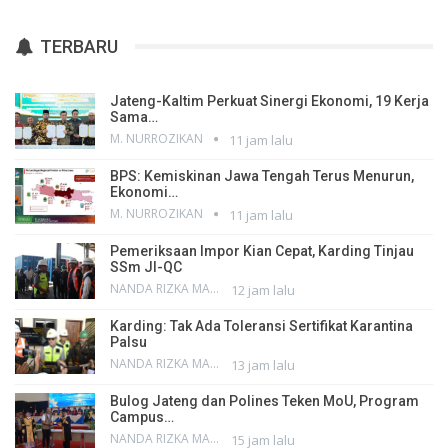
TERBARU
Jateng-Kaltim Perkuat Sinergi Ekonomi, 19 Kerja
Sama…
M. NURROZIKAN
11 jam lalu
BPS: Kemiskinan Jawa Tengah Terus Menurun,
Ekonomi…
M. NURROZIKAN
11 jam lalu
Pemeriksaan Impor Kian Cepat, Karding Tinjau
SSm JI-QC
NANDA RIZKA MAHENDRA
12 jam lalu
Karding: Tak Ada Toleransi Sertifikat Karantina
Palsu
NANDA RIZKA MAHENDRA
13 jam lalu
Bulog Jateng dan Polines Teken MoU, Program
Campus…
NANDA RIZKA MAHENDRA
15 jam lalu