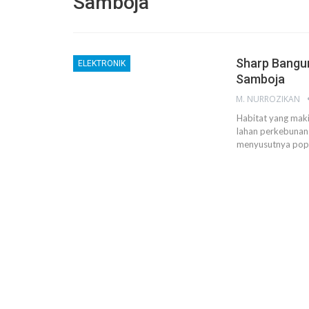
Samboja
Sharp Bangun
ELEKTRONIK
Samboja
M. NURROZIKAN
Habitat yang mak
lahan perkebunan
menyusutnya popu