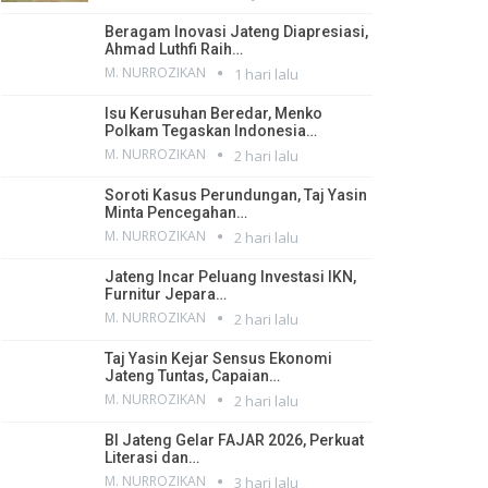
Beragam Inovasi Jateng Diapresiasi,
Ahmad Luthfi Raih…
M. NURROZIKAN
1 hari lalu
Isu Kerusuhan Beredar, Menko
Polkam Tegaskan Indonesia…
M. NURROZIKAN
2 hari lalu
Soroti Kasus Perundungan, Taj Yasin
Minta Pencegahan…
M. NURROZIKAN
2 hari lalu
Jateng Incar Peluang Investasi IKN,
Furnitur Jepara…
M. NURROZIKAN
2 hari lalu
Taj Yasin Kejar Sensus Ekonomi
Jateng Tuntas, Capaian…
M. NURROZIKAN
2 hari lalu
BI Jateng Gelar FAJAR 2026, Perkuat
Literasi dan…
M. NURROZIKAN
3 hari lalu