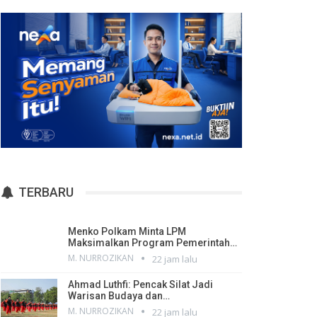
TERBARU
Menko Polkam Minta LPM
Maksimalkan Program Pemerintah…
M. NURROZIKAN
22 jam lalu
Ahmad Luthfi: Pencak Silat Jadi
Warisan Budaya dan…
M. NURROZIKAN
22 jam lalu