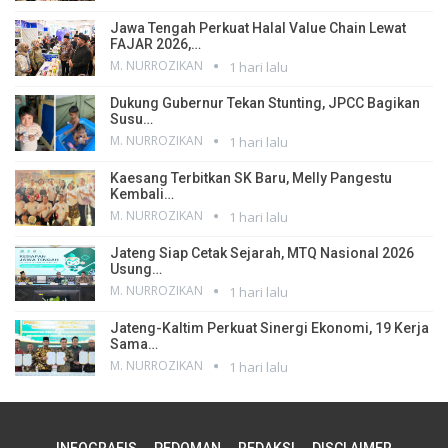
Jawa Tengah Perkuat Halal Value Chain Lewat
FAJAR 2026,…
M. NURROZIKAN
1 hari lalu
Dukung Gubernur Tekan Stunting, JPCC Bagikan
Susu…
M. NURROZIKAN
1 hari lalu
Kaesang Terbitkan SK Baru, Melly Pangestu
Kembali…
M. NURROZIKAN
1 hari lalu
Jateng Siap Cetak Sejarah, MTQ Nasional 2026
Usung…
M. NURROZIKAN
1 hari lalu
Jateng-Kaltim Perkuat Sinergi Ekonomi, 19 Kerja
Sama…
M. NURROZIKAN
1 hari lalu