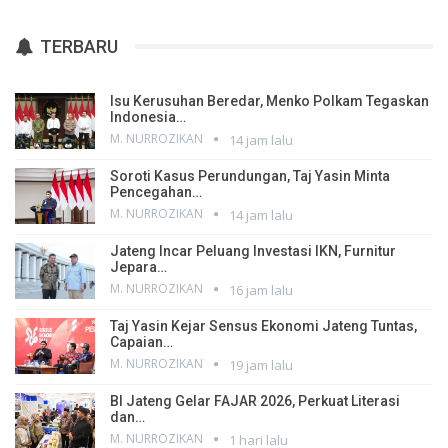
TERBARU
Isu Kerusuhan Beredar, Menko Polkam Tegaskan
Indonesia…
M. NURROZIKAN
14 jam lalu
Soroti Kasus Perundungan, Taj Yasin Minta
Pencegahan…
M. NURROZIKAN
14 jam lalu
Jateng Incar Peluang Investasi IKN, Furnitur
Jepara…
M. NURROZIKAN
16 jam lalu
Taj Yasin Kejar Sensus Ekonomi Jateng Tuntas,
Capaian…
M. NURROZIKAN
19 jam lalu
BI Jateng Gelar FAJAR 2026, Perkuat Literasi
dan…
M. NURROZIKAN
1 hari lalu