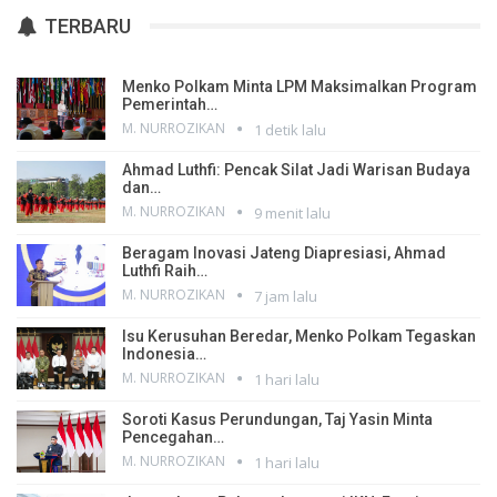
TERBARU
Menko Polkam Minta LPM Maksimalkan Program
Pemerintah…
M. NURROZIKAN
1 detik lalu
Ahmad Luthfi: Pencak Silat Jadi Warisan Budaya
dan…
M. NURROZIKAN
9 menit lalu
Beragam Inovasi Jateng Diapresiasi, Ahmad
Luthfi Raih…
M. NURROZIKAN
7 jam lalu
Isu Kerusuhan Beredar, Menko Polkam Tegaskan
Indonesia…
M. NURROZIKAN
1 hari lalu
Soroti Kasus Perundungan, Taj Yasin Minta
Pencegahan…
M. NURROZIKAN
1 hari lalu