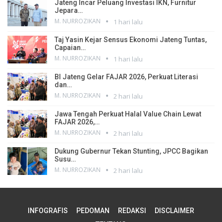
Jateng Incar Peluang Investasi IKN, Furnitur
Jepara…
M. NURROZIKAN
1 hari lalu
Taj Yasin Kejar Sensus Ekonomi Jateng Tuntas,
Capaian…
M. NURROZIKAN
1 hari lalu
BI Jateng Gelar FAJAR 2026, Perkuat Literasi
dan…
M. NURROZIKAN
2 hari lalu
Jawa Tengah Perkuat Halal Value Chain Lewat
FAJAR 2026,…
M. NURROZIKAN
2 hari lalu
Dukung Gubernur Tekan Stunting, JPCC Bagikan
Susu…
M. NURROZIKAN
2 hari lalu
INFOGRAFIS
PEDOMAN
REDAKSI
DISCLAIMER