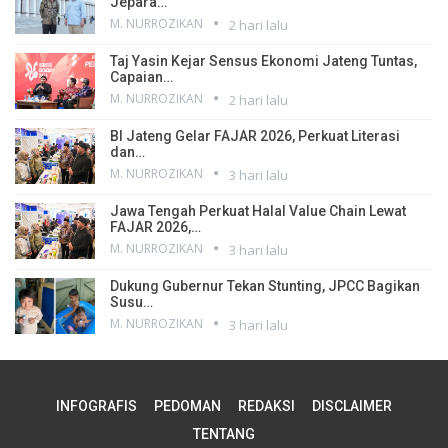
Jepara…
M. NURROZIKAN
2 hari lalu
Taj Yasin Kejar Sensus Ekonomi Jateng Tuntas,
Capaian…
M. NURROZIKAN
2 hari lalu
BI Jateng Gelar FAJAR 2026, Perkuat Literasi
dan…
M. NURROZIKAN
3 hari lalu
Jawa Tengah Perkuat Halal Value Chain Lewat
FAJAR 2026,…
M. NURROZIKAN
3 hari lalu
Dukung Gubernur Tekan Stunting, JPCC Bagikan
Susu…
M. NURROZIKAN
3 hari lalu
INFOGRAFIS
PEDOMAN
REDAKSI
DISCLAIMER
TENTANG