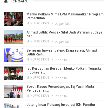
TERBARU
Menko Polkam Minta LPM Maksimalkan Program
Pemerintah…
M. NURROZIKAN
22 jam lalu
Ahmad Luthfi: Pencak Silat Jadi Warisan Budaya
dan…
M. NURROZIKAN
22 jam lalu
Beragam Inovasi Jateng Diapresiasi, Ahmad
Luthfi Raih…
M. NURROZIKAN
1 hari lalu
Isu Kerusuhan Beredar, Menko Polkam Tegaskan
Indonesia…
M. NURROZIKAN
2 hari lalu
Soroti Kasus Perundungan, Taj Yasin Minta
Pencegahan…
M. NURROZIKAN
2 hari lalu
Jateng Incar Peluang Investasi IKN, Furnitur