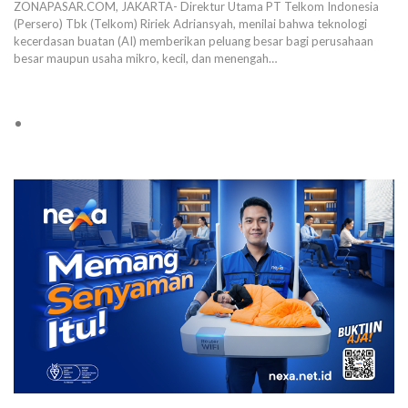
ZONAPASAR.COM, JAKARTA- Direktur Utama PT Telkom Indonesia
(Persero) Tbk (Telkom) Ririek Adriansyah, menilai bahwa teknologi
kecerdasan buatan (AI) memberikan peluang besar bagi perusahaan
besar maupun usaha mikro, kecil, dan menengah…