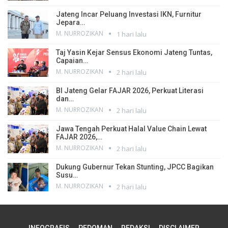
Jateng Incar Peluang Investasi IKN, Furnitur
Jepara…
M. NURROZIKAN
1 hari lalu
Taj Yasin Kejar Sensus Ekonomi Jateng Tuntas,
Capaian…
M. NURROZIKAN
2 hari lalu
BI Jateng Gelar FAJAR 2026, Perkuat Literasi
dan…
M. NURROZIKAN
2 hari lalu
Jawa Tengah Perkuat Halal Value Chain Lewat
FAJAR 2026,…
M. NURROZIKAN
2 hari lalu
Dukung Gubernur Tekan Stunting, JPCC Bagikan
Susu…
M. NURROZIKAN
2 hari lalu