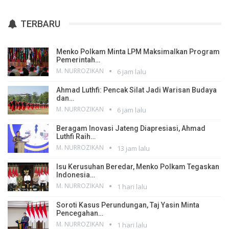
TERBARU
Menko Polkam Minta LPM Maksimalkan Program
Pemerintah…
M. NURROZIKAN
6 jam lalu
Ahmad Luthfi: Pencak Silat Jadi Warisan Budaya
dan…
M. NURROZIKAN
6 jam lalu
Beragam Inovasi Jateng Diapresiasi, Ahmad
Luthfi Raih…
M. NURROZIKAN
13 jam lalu
Isu Kerusuhan Beredar, Menko Polkam Tegaskan
Indonesia…
M. NURROZIKAN
1 hari lalu
Soroti Kasus Perundungan, Taj Yasin Minta
Pencegahan…
M. NURROZIKAN
1 hari lalu