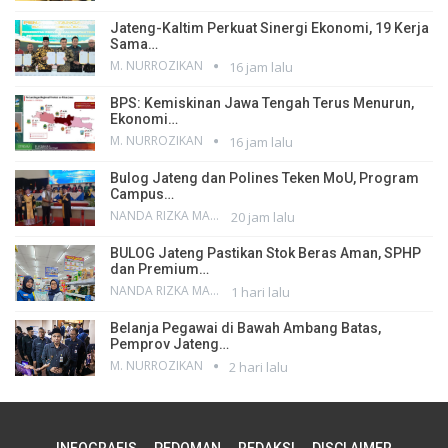
Jateng-Kaltim Perkuat Sinergi Ekonomi, 19 Kerja
Sama…
M. NURROZIKAN
16 jam lalu
BPS: Kemiskinan Jawa Tengah Terus Menurun,
Ekonomi…
M. NURROZIKAN
16 jam lalu
Bulog Jateng dan Polines Teken MoU, Program
Campus…
NANDA RIZKA MAHENDRA
20 jam lalu
BULOG Jateng Pastikan Stok Beras Aman, SPHP
dan Premium…
NANDA RIZKA MAHENDRA
1 hari lalu
Belanja Pegawai di Bawah Ambang Batas,
Pemprov Jateng…
M. NURROZIKAN
2 hari lalu