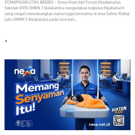
ZONAPASAR.COM, BREBES – Siswa Siswi dari Forum Keselamatan
Sekolah (FKS) SMKN 1 Bulakamba mengadakan kegiatan Ngabuburit
yang sangat menyenangkan namun juga bermakna di area Safety Riding
Labs SMKN 1 Bulakamba pada sore hari…