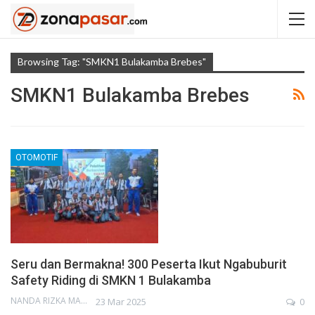
Browsing Tag: "SMKN1 Bulakamba Brebes"
SMKN1 Bulakamba Brebes
OTOMOTIF
Seru dan Bermakna! 300 Peserta Ikut Ngabuburit
Safety Riding di SMKN 1 Bulakamba
NANDA RIZKA MAHENDRA
23 Mar 2025
0