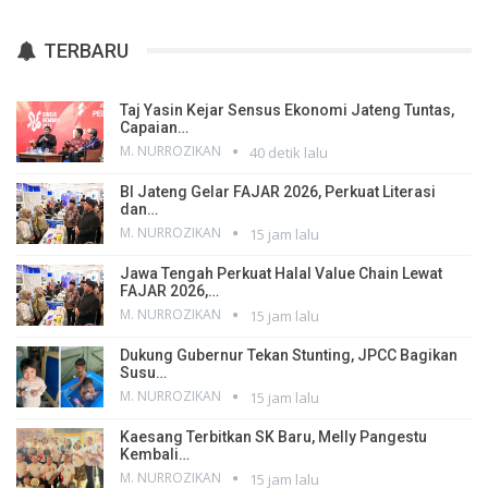
TERBARU
Taj Yasin Kejar Sensus Ekonomi Jateng Tuntas,
Capaian…
M. NURROZIKAN
40 detik lalu
BI Jateng Gelar FAJAR 2026, Perkuat Literasi
dan…
M. NURROZIKAN
15 jam lalu
Jawa Tengah Perkuat Halal Value Chain Lewat
FAJAR 2026,…
M. NURROZIKAN
15 jam lalu
Dukung Gubernur Tekan Stunting, JPCC Bagikan
Susu…
M. NURROZIKAN
15 jam lalu
Kaesang Terbitkan SK Baru, Melly Pangestu
Kembali…
M. NURROZIKAN
15 jam lalu