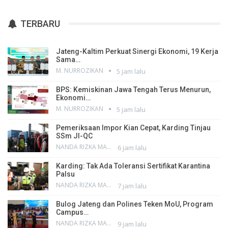
TERBARU
Jateng-Kaltim Perkuat Sinergi Ekonomi, 19 Kerja
Sama…
M. NURROZIKAN
5 jam lalu
BPS: Kemiskinan Jawa Tengah Terus Menurun,
Ekonomi…
M. NURROZIKAN
5 jam lalu
Pemeriksaan Impor Kian Cepat, Karding Tinjau
SSm JI-QC
NANDA RIZKA MAHENDRA
6 jam lalu
Karding: Tak Ada Toleransi Sertifikat Karantina
Palsu
NANDA RIZKA MAHENDRA
7 jam lalu
Bulog Jateng dan Polines Teken MoU, Program
Campus…
NANDA RIZKA MAHENDRA
9 jam lalu