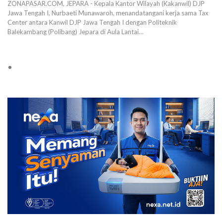
ZONAPASAR.COM, JEPARA - Kepala Kantor Wilayah (Kakanwil) DJP
Jawa Tengah I, Nurbaeti Munawaroh, menandatangani kerja sama Tax
Center antara Kanwil DJP Jawa Tengah I dengan Politeknik
Balekambang (Polibang) Jepara di Aula Lantai…