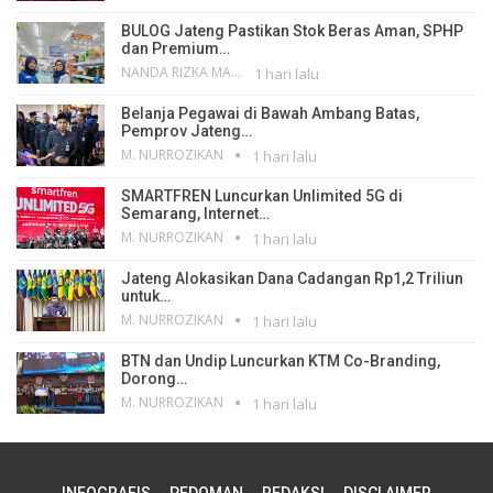
BULOG Jateng Pastikan Stok Beras Aman, SPHP
dan Premium…
NANDA RIZKA MAHENDRA
1 hari lalu
Belanja Pegawai di Bawah Ambang Batas,
Pemprov Jateng…
M. NURROZIKAN
1 hari lalu
SMARTFREN Luncurkan Unlimited 5G di
Semarang, Internet…
M. NURROZIKAN
1 hari lalu
Jateng Alokasikan Dana Cadangan Rp1,2 Triliun
untuk…
M. NURROZIKAN
1 hari lalu
BTN dan Undip Luncurkan KTM Co-Branding,
Dorong…
M. NURROZIKAN
1 hari lalu