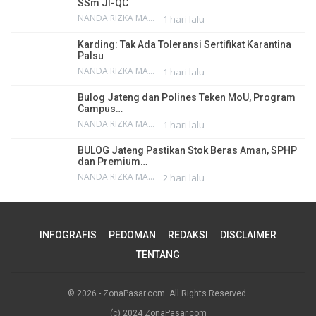
SSm JI-QC
NANDA RIZKA MAHENDRA
1 hari lalu
Karding: Tak Ada Toleransi Sertifikat Karantina
Palsu
NANDA RIZKA MAHENDRA
1 hari lalu
Bulog Jateng dan Polines Teken MoU, Program
Campus…
NANDA RIZKA MAHENDRA
1 hari lalu
BULOG Jateng Pastikan Stok Beras Aman, SPHP
dan Premium…
NANDA RIZKA MAHENDRA
2 hari lalu
INFOGRAFIS
PEDOMAN
REDAKSI
DISCLAIMER
TENTANG
© 2026 - ZonaPasar.com. All Rights Reserved.
(c) 2024 ZonaPasar.com