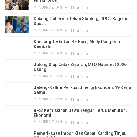
FAJAR 2026,…
M. NURROZIKAN
1 hari lalu
Dukung Gubernur Tekan Stunting, JPCC Bagikan
Susu…
M. NURROZIKAN
1 hari lalu
Kaesang Terbitkan SK Baru, Melly Pangestu
Kembali…
M. NURROZIKAN
1 hari lalu
Jateng Siap Cetak Sejarah, MTQ Nasional 2026
Usung…
M. NURROZIKAN
1 hari lalu
Jateng-Kaltim Perkuat Sinergi Ekonomi, 19 Kerja
Sama…
M. NURROZIKAN
1 hari lalu
BPS: Kemiskinan Jawa Tengah Terus Menurun,
Ekonomi…
M. NURROZIKAN
1 hari lalu
Pemeriksaan Impor Kian Cepat, Karding Tinjau