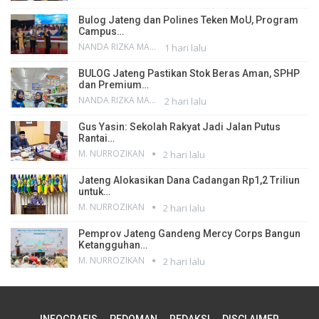
Bulog Jateng dan Polines Teken MoU, Program
Campus…
NANDA RIZKA MAHENDRA
1 hari lalu
BULOG Jateng Pastikan Stok Beras Aman, SPHP
dan Premium…
NANDA RIZKA MAHENDRA
2 hari lalu
Gus Yasin: Sekolah Rakyat Jadi Jalan Putus
Rantai…
M. NURROZIKAN
2 hari lalu
Jateng Alokasikan Dana Cadangan Rp1,2 Triliun
untuk…
M. NURROZIKAN
2 hari lalu
Pemprov Jateng Gandeng Mercy Corps Bangun
Ketangguhan…
M. NURROZIKAN
2 hari lalu