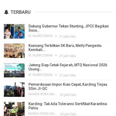
TERBARU
Dukung Gubernur Tekan Stunting, JPCC Bagikan
Susu…
M. NURROZIKAN
21 jam lalu
Kaesang Terbitkan SK Baru, Melly Pangestu
Kembali…
M. NURROZIKAN
21 jam lalu
Jateng Siap Cetak Sejarah, MTQ Nasional 2026
Usung…
M. NURROZIKAN
21 jam lalu
Pemeriksaan Impor Kian Cepat, Karding Tinjau
SSm JI-QC
NANDA RIZKA MAHENDRA
23 jam lalu
Karding: Tak Ada Toleransi Sertifikat Karantina
Palsu
NANDA RIZKA MAHENDRA
24 jam lalu