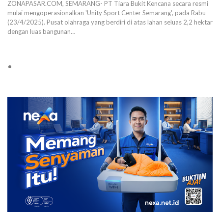
ZONAPASAR.COM, SEMARANG- PT Tiara Bukit Kencana secara resmi
mulai mengoperasionalkan 'Unity Sport Center Semarang', pada Rabu
(23/4/2025). Pusat olahraga yang berdiri di atas lahan seluas 2,2 hektar
dengan luas bangunan…