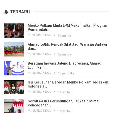
TERBARU
Menko Polkam Minta LPM Maksimalkan Program
Pemerintah…
M. NURROZIKAN
6 jam lalu
Ahmad Luthfi: Pencak Silat Jadi Warisan Budaya
dan…
M. NURROZIKAN
6 jam lalu
Beragam Inovasi Jateng Diapresiasi, Ahmad
Luthfi Raih…
M. NURROZIKAN
13 jam lalu
Isu Kerusuhan Beredar, Menko Polkam Tegaskan
Indonesia…
M. NURROZIKAN
1 hari lalu
Soroti Kasus Perundungan, Taj Yasin Minta
Pencegahan…
M. NURROZIKAN
1 hari lalu