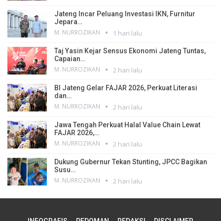
Jateng Incar Peluang Investasi IKN, Furnitur
Jepara…
M. NURROZIKAN
1 hari lalu
Taj Yasin Kejar Sensus Ekonomi Jateng Tuntas,
Capaian…
M. NURROZIKAN
2 hari lalu
BI Jateng Gelar FAJAR 2026, Perkuat Literasi
dan…
M. NURROZIKAN
2 hari lalu
Jawa Tengah Perkuat Halal Value Chain Lewat
FAJAR 2026,…
M. NURROZIKAN
2 hari lalu
Dukung Gubernur Tekan Stunting, JPCC Bagikan
Susu…
M. NURROZIKAN
2 hari lalu