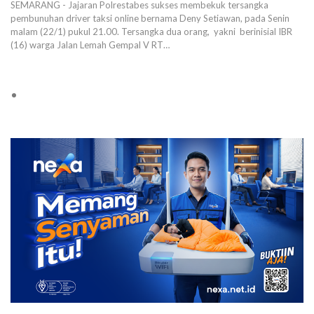
SEMARANG - Jajaran Polrestabes sukses membekuk tersangka
pembunuhan driver taksi online bernama Deny Setiawan, pada Senin
malam (22/1) pukul 21.00. Tersangka dua orang, yakni berinisial IBR
(16) warga Jalan Lemah Gempal V RT…