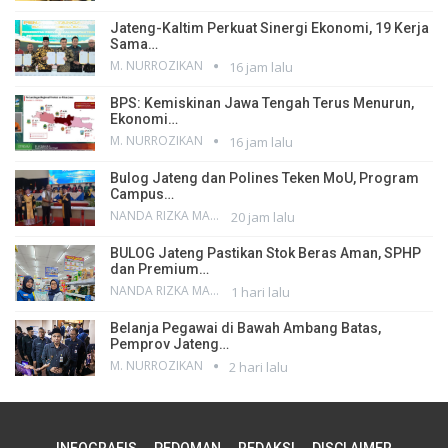
Jateng-Kaltim Perkuat Sinergi Ekonomi, 19 Kerja
Sama…
M. NURROZIKAN
16 jam lalu
BPS: Kemiskinan Jawa Tengah Terus Menurun,
Ekonomi…
M. NURROZIKAN
16 jam lalu
Bulog Jateng dan Polines Teken MoU, Program
Campus…
NANDA RIZKA MAHENDRA
20 jam lalu
BULOG Jateng Pastikan Stok Beras Aman, SPHP
dan Premium…
NANDA RIZKA MAHENDRA
1 hari lalu
Belanja Pegawai di Bawah Ambang Batas,
Pemprov Jateng…
M. NURROZIKAN
2 hari lalu