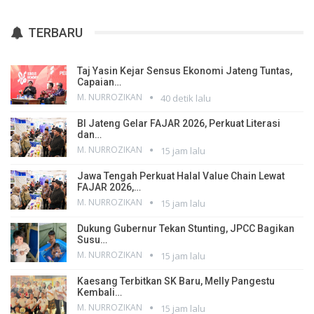
TERBARU
Taj Yasin Kejar Sensus Ekonomi Jateng Tuntas,
Capaian…
M. NURROZIKAN
40 detik lalu
BI Jateng Gelar FAJAR 2026, Perkuat Literasi
dan…
M. NURROZIKAN
15 jam lalu
Jawa Tengah Perkuat Halal Value Chain Lewat
FAJAR 2026,…
M. NURROZIKAN
15 jam lalu
Dukung Gubernur Tekan Stunting, JPCC Bagikan
Susu…
M. NURROZIKAN
15 jam lalu
Kaesang Terbitkan SK Baru, Melly Pangestu
Kembali…
M. NURROZIKAN
15 jam lalu