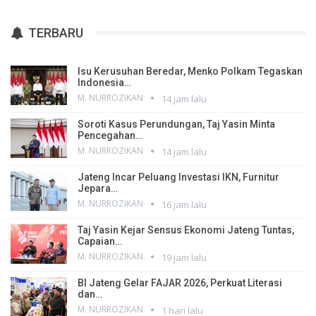
TERBARU
Isu Kerusuhan Beredar, Menko Polkam Tegaskan
Indonesia…
M. NURROZIKAN
14 jam lalu
Soroti Kasus Perundungan, Taj Yasin Minta
Pencegahan…
M. NURROZIKAN
14 jam lalu
Jateng Incar Peluang Investasi IKN, Furnitur
Jepara…
M. NURROZIKAN
16 jam lalu
Taj Yasin Kejar Sensus Ekonomi Jateng Tuntas,
Capaian…
M. NURROZIKAN
19 jam lalu
BI Jateng Gelar FAJAR 2026, Perkuat Literasi
dan…
M. NURROZIKAN
1 hari lalu