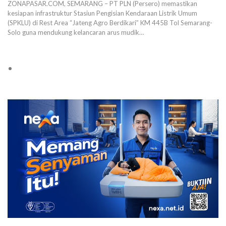
ZONAPASAR.COM, SEMARANG – PT PLN (Persero) memastikan
kesiapan infrastruktur Stasiun Pengisian Kendaraan Listrik Umum
(SPKLU) di Rest Area “Jateng Agro Berdikari” KM 445B Tol Semarang-
Solo guna mendukung kelancaran arus mudik…