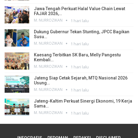
Jawa Tengah Perkuat Halal Value Chain Lewat
FAJAR 2026,…
M. NURROZIKAN
1 hari lalu
Dukung Gubernur Tekan Stunting, JPCC Bagikan
Susu…
M. NURROZIKAN
1 hari lalu
Kaesang Terbitkan SK Baru, Melly Pangestu
Kembali…
M. NURROZIKAN
1 hari lalu
Jateng Siap Cetak Sejarah, MTQ Nasional 2026
Usung…
M. NURROZIKAN
1 hari lalu
Jateng-Kaltim Perkuat Sinergi Ekonomi, 19 Kerja
Sama…
M. NURROZIKAN
1 hari lalu