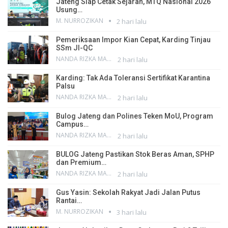
Jateng Siap Cetak Sejarah, MTQ Nasional 2026
Usung…
M. NURROZIKAN
2 hari lalu
Pemeriksaan Impor Kian Cepat, Karding Tinjau
SSm JI-QC
NANDA RIZKA MAHENDRA
2 hari lalu
Karding: Tak Ada Toleransi Sertifikat Karantina
Palsu
NANDA RIZKA MAHENDRA
2 hari lalu
Bulog Jateng dan Polines Teken MoU, Program
Campus…
NANDA RIZKA MAHENDRA
2 hari lalu
BULOG Jateng Pastikan Stok Beras Aman, SPHP
dan Premium…
NANDA RIZKA MAHENDRA
2 hari lalu
Gus Yasin: Sekolah Rakyat Jadi Jalan Putus
Rantai…
M. NURROZIKAN
3 hari lalu