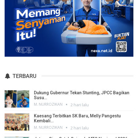
TERBARU
Dukung Gubernur Tekan Stunting, JPCC Bagikan
Susu…
M. NURROZIKAN
2 hari lalu
Kaesang Terbitkan SK Baru, Melly Pangestu
Kembali…
M. NURROZIKAN
2 hari lalu