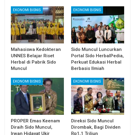
EKONOMI BISNIS
EKONOMI BISNIS
Mahasiswa Kedokteran
Sido Muncul Luncurkan
UNNES Belajar Riset
Portal Sido HerbalPedia,
Herbal di Pabrik Sido
Perkuat Edukasi Herbal
Muncul
Berbasis Ilmiah
EKONOMI BISNIS
EKONOMI BISNIS
PROPER Emas Keenam
Direksi Sido Muncul
Diraih Sido Muncul,
Dirombak, Bagi Dividen
Irwan Hidayat Ukir
Rp1,1 Triliun