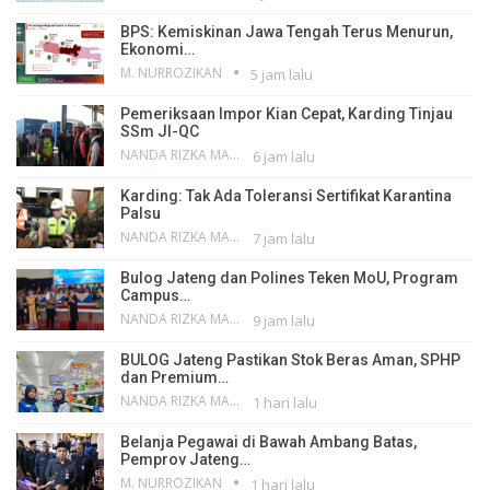
BPS: Kemiskinan Jawa Tengah Terus Menurun,
Ekonomi…
M. NURROZIKAN
5 jam lalu
Pemeriksaan Impor Kian Cepat, Karding Tinjau
SSm JI-QC
NANDA RIZKA MAHENDRA
6 jam lalu
Karding: Tak Ada Toleransi Sertifikat Karantina
Palsu
NANDA RIZKA MAHENDRA
7 jam lalu
Bulog Jateng dan Polines Teken MoU, Program
Campus…
NANDA RIZKA MAHENDRA
9 jam lalu
BULOG Jateng Pastikan Stok Beras Aman, SPHP
dan Premium…
NANDA RIZKA MAHENDRA
1 hari lalu
Belanja Pegawai di Bawah Ambang Batas,
Pemprov Jateng…
M. NURROZIKAN
1 hari lalu