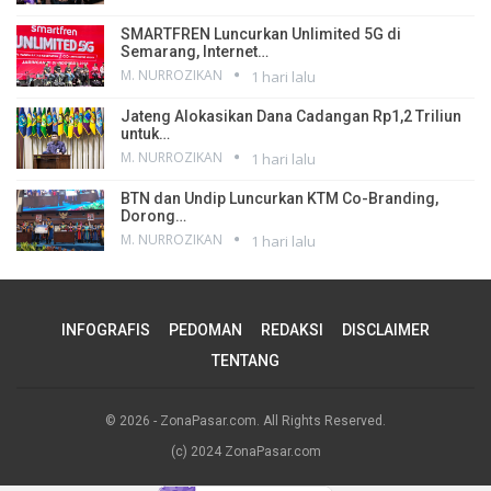
SMARTFREN Luncurkan Unlimited 5G di
Semarang, Internet…
M. NURROZIKAN
1 hari lalu
Jateng Alokasikan Dana Cadangan Rp1,2 Triliun
untuk…
M. NURROZIKAN
1 hari lalu
BTN dan Undip Luncurkan KTM Co-Branding,
Dorong…
M. NURROZIKAN
1 hari lalu
INFOGRAFIS
PEDOMAN
REDAKSI
DISCLAIMER
TENTANG
© 2026 - ZonaPasar.com. All Rights Reserved.
(c) 2024 ZonaPasar.com