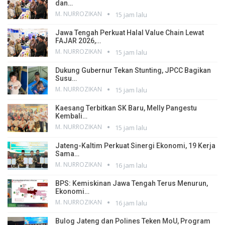
dan…
M. NURROZIKAN
15 jam lalu
Jawa Tengah Perkuat Halal Value Chain Lewat
FAJAR 2026,…
M. NURROZIKAN
15 jam lalu
Dukung Gubernur Tekan Stunting, JPCC Bagikan
Susu…
M. NURROZIKAN
15 jam lalu
Kaesang Terbitkan SK Baru, Melly Pangestu
Kembali…
M. NURROZIKAN
15 jam lalu
Jateng-Kaltim Perkuat Sinergi Ekonomi, 19 Kerja
Sama…
M. NURROZIKAN
16 jam lalu
BPS: Kemiskinan Jawa Tengah Terus Menurun,
Ekonomi…
M. NURROZIKAN
16 jam lalu
Bulog Jateng dan Polines Teken MoU, Program