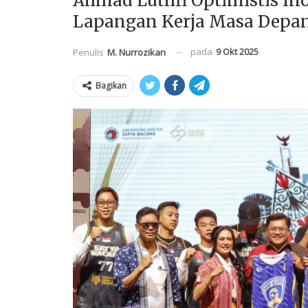
Ahmad Luthfi Optimistis In
Lapangan Kerja Masa Depa
pada
9 Okt 2025
Penulis
M. Nurrozikan
Bagikan