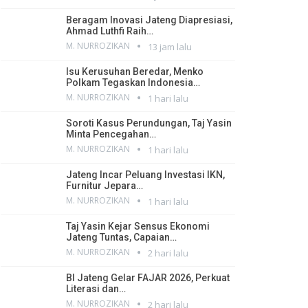
Beragam Inovasi Jateng Diapresiasi,
Ahmad Luthfi Raih…
M. NURROZIKAN
13 jam lalu
Isu Kerusuhan Beredar, Menko
Polkam Tegaskan Indonesia…
M. NURROZIKAN
1 hari lalu
Soroti Kasus Perundungan, Taj Yasin
Minta Pencegahan…
M. NURROZIKAN
1 hari lalu
Jateng Incar Peluang Investasi IKN,
Furnitur Jepara…
M. NURROZIKAN
1 hari lalu
Taj Yasin Kejar Sensus Ekonomi
Jateng Tuntas, Capaian…
M. NURROZIKAN
2 hari lalu
BI Jateng Gelar FAJAR 2026, Perkuat
Literasi dan…
M. NURROZIKAN
2 hari lalu