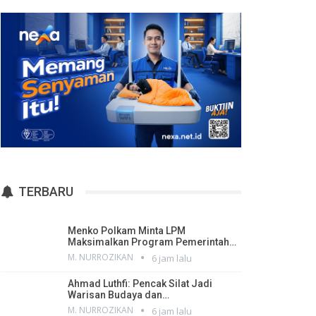
TERBARU
Menko Polkam Minta LPM
Maksimalkan Program Pemerintah…
M. NURROZIKAN
6 jam lalu
Ahmad Luthfi: Pencak Silat Jadi
Warisan Budaya dan…
M. NURROZIKAN
6 jam lalu