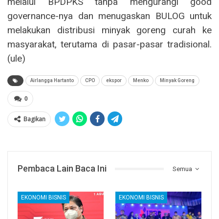
melalui BPDPKS tanpa mengurangi good
governance-nya dan menugaskan BULOG untuk
melakukan distribusi minyak goreng curah ke
masyarakat, terutama di pasar-pasar tradisional.
(ule)
Airlangga Hartanto
CPO
ekspor
Menko
Minyak Goreng
0
Bagikan
Pembaca Lain Baca Ini
Semua
EKONOMI BISNIS
EKONOMI BISNIS