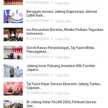
M. NURROZIKAN
6 jam lalu
Beragam Inovasi Jateng Diapresiasi, Ahmad
Luthfi Raih…
M. NURROZIKAN
13 jam lalu
Isu Kerusuhan Beredar, Menko Polkam Tegaskan
Indonesia…
M. NURROZIKAN
1 hari lalu
Soroti Kasus Perundungan, Taj Yasin Minta
Pencegahan…
M. NURROZIKAN
1 hari lalu
Jateng Incar Peluang Investasi IKN, Furnitur
Jepara…
M. NURROZIKAN
1 hari lalu
Taj Yasin Kejar Sensus Ekonomi Jateng Tuntas,
Capaian…
M. NURROZIKAN
2 hari lalu
BI Jateng Gelar FAJAR 2026, Perkuat Literasi
dan…