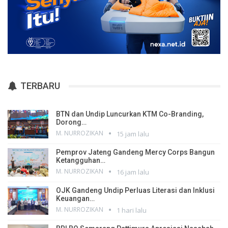
TERBARU
BTN dan Undip Luncurkan KTM Co-Branding,
Dorong…
M. NURROZIKAN
15 jam lalu
Pemprov Jateng Gandeng Mercy Corps Bangun
Ketangguhan…
M. NURROZIKAN
16 jam lalu
OJK Gandeng Undip Perluas Literasi dan Inklusi
Keuangan…
M. NURROZIKAN
1 hari lalu