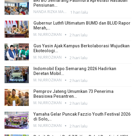
BRI BO Semarang Pattimura Apresiasi Nasabah
Pensiunan…
NANDA RIZKA MAHENDRA
1 hari lalu
Gubernur Luthfi Ultimatum BUMD dan BLUD Rapor
Merah,…
M. NURROZIKAN
2 hari lalu
Gus Yasin Ajak Kampus Berkolaborasi Wujudkan
Ekoteologi…
M. NURROZIKAN
2 hari lalu
Indomobil Expo Semarang 2026 Hadirkan
Deretan Mobil…
M. NURROZIKAN
2 hari lalu
Pemprov Jateng Umumkan 73 Penerima
Beasiswa Pesantren…
M. NURROZIKAN
2 hari lalu
Yamaha Gelar Puncak Fazzio Youth Festival 2026
di Solo,…
M. NURROZIKAN
2 hari lalu