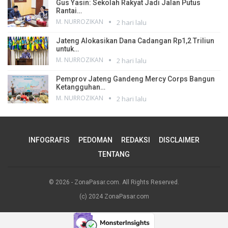
Gus Yasin: Sekolah Rakyat Jadi Jalan Putus
Rantai…
M. NURROZIKAN
2 hari lalu
Jateng Alokasikan Dana Cadangan Rp1,2 Triliun
untuk…
M. NURROZIKAN
2 hari lalu
Pemprov Jateng Gandeng Mercy Corps Bangun
Ketangguhan…
M. NURROZIKAN
2 hari lalu
INFOGRAFIS
PEDOMAN
REDAKSI
DISCLAIMER
TENTANG
© 2026 - ZonaPasar.com. All Rights Reserved.
(c) 2024 ZonaPasar.com