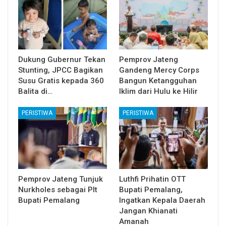
Dukung Gubernur Tekan
Pemprov Jateng
Stunting, JPCC Bagikan
Gandeng Mercy Corps
Susu Gratis kepada 360
Bangun Ketangguhan
Balita di…
Iklim dari Hulu ke Hilir
PERISTIWA
PERISTIWA
Pemprov Jateng Tunjuk
Luthfi Prihatin OTT
Nurkholes sebagai Plt
Bupati Pemalang,
Bupati Pemalang
Ingatkan Kepala Daerah
Jangan Khianati
Amanah