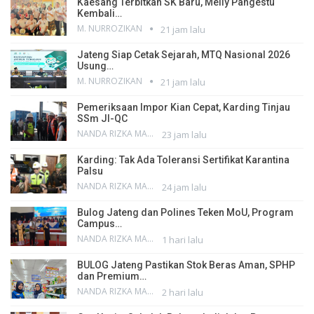
Kaesang Terbitkan SK Baru, Melly Pangestu
Kembali…
M. NURROZIKAN
21 jam lalu
Jateng Siap Cetak Sejarah, MTQ Nasional 2026
Usung…
M. NURROZIKAN
21 jam lalu
Pemeriksaan Impor Kian Cepat, Karding Tinjau
SSm JI-QC
NANDA RIZKA MAHENDRA
23 jam lalu
Karding: Tak Ada Toleransi Sertifikat Karantina
Palsu
NANDA RIZKA MAHENDRA
24 jam lalu
Bulog Jateng dan Polines Teken MoU, Program
Campus…
NANDA RIZKA MAHENDRA
1 hari lalu
BULOG Jateng Pastikan Stok Beras Aman, SPHP
dan Premium…
NANDA RIZKA MAHENDRA
2 hari lalu