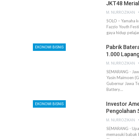
JKT48 Meria
M. NURROZIKAN
SOLO – Yamaha ke
Fazzio Youth Fest
gaya hidup pelaja
Pabrik Batera
EKONOMI BISNIS
1.000 Lapang
M. NURROZIKAN
SEMARANG - Jawa 
Yasin Maimoen (Gu
Gubernur Jawa Te
Battery…
Investor Ame
EKONOMI BISNIS
Pengolahan 
M. NURROZIKAN
SEMARANG - Upaya
memasuki babak b