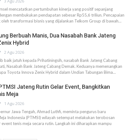
3 Agu 2026
sel mencatatkan pertumbuhan kinerja yang positif sepanjang
dengan membukukan pendapatan sebesar Rp55,6 triliun. Pencapaian
 oleh transformasi bisnis yang dijalankan Telkom Group di bawah…
ung Berbuah Manis, Dua Nasabah Bank Jateng
Zenix Hybrid
2 Agu 2026
 baik jatuh kepada Prihatiningsih, nasabah Bank Jateng Cabang
owati, Nasabah Bank Jateng Cabang Demak. Keduanya memenangkan
upa Toyota Innova Zenix Hybrid dalam Undian Tabungan Bima…
 PTMSI Jateng Rutin Gelar Event, Bangkitkan
is Meja
1 Agu 2026
nur Jawa Tengah, Ahmad Luthfi, meminta pengurus baru
Meja Indonesia (PTMSI) wilayah setempat melakukan terobosan
event tenis meja secara rutin. Langkah ini diharapkan mampu