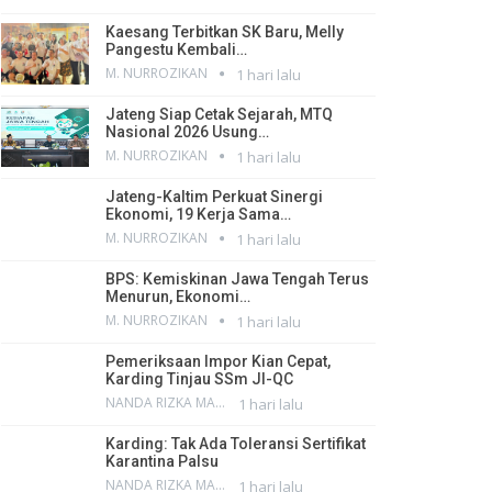
Kaesang Terbitkan SK Baru, Melly
Pangestu Kembali…
M. NURROZIKAN
1 hari lalu
Jateng Siap Cetak Sejarah, MTQ
Nasional 2026 Usung…
M. NURROZIKAN
1 hari lalu
Jateng-Kaltim Perkuat Sinergi
Ekonomi, 19 Kerja Sama…
M. NURROZIKAN
1 hari lalu
BPS: Kemiskinan Jawa Tengah Terus
Menurun, Ekonomi…
M. NURROZIKAN
1 hari lalu
Pemeriksaan Impor Kian Cepat,
Karding Tinjau SSm JI-QC
NANDA RIZKA MAHENDRA
1 hari lalu
Karding: Tak Ada Toleransi Sertifikat
Karantina Palsu
NANDA RIZKA MAHENDRA
1 hari lalu