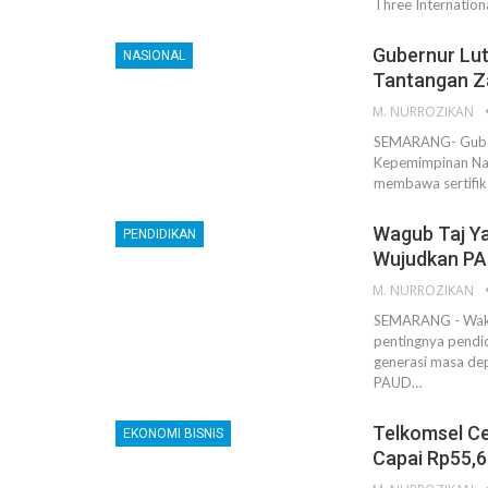
Three Internation
Gubernur Lut
NASIONAL
Tantangan 
M. NURROZIKAN
SEMARANG- Gubern
Kepemimpinan Nasi
membawa sertifik
Wagub Taj Y
PENDIDIKAN
Wujudkan P
M. NURROZIKAN
SEMARANG - Waki
pentingnya pendid
generasi masa de
PAUD…
Telkomsel Ce
EKONOMI BISNIS
Capai Rp55,6 