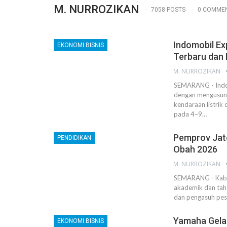
M. NURROZIKAN
7058 POSTS
0 COMME
Indomobil Ex
EKONOMI BISNIS
Terbaru dan
M. NURROZIKAN
SEMARANG - Indo
dengan mengusung
kendaraan listrik
pada 4–9…
Pemprov Jat
PENDIDIKAN
Obah 2026
M. NURROZIKAN
SEMARANG - Kabar
akademik dan taha
dan pengasuh pes
Yamaha Gelar
EKONOMI BISNIS