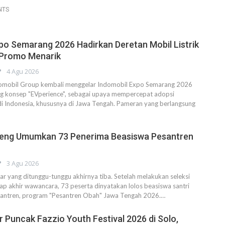
NTS
po Semarang 2026 Hadirkan Deretan Mobil Listrik
 Promo Menarik
4 Agu 2026
mobil Group kembali menggelar Indomobil Expo Semarang 2026
 konsep "EVperience", sebagai upaya mempercepat adopsi
 di Indonesia, khususnya di Jawa Tengah. Pameran yang berlangsung
eng Umumkan 73 Penerima Beasiswa Pesantren
3 Agu 2026
 yang ditunggu-tunggu akhirnya tiba. Setelah melakukan seleksi
p akhir wawancara, 73 peserta dinyatakan lolos beasiswa santri
antren, program "Pesantren Obah" Jawa Tengah 2026.…
 Puncak Fazzio Youth Festival 2026 di Solo,