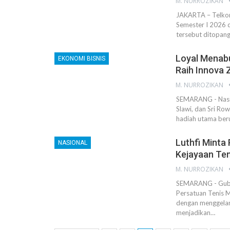
M. NURROZIKAN
JAKARTA – Telkom
Semester I 2026 
tersebut ditopang
Loyal Menab
EKONOMI BISNIS
Raih Innova 
M. NURROZIKAN
SEMARANG - Nasib
Slawi, dan Sri R
hadiah utama ber
Luthfi Minta
NASIONAL
Kejayaan Ten
M. NURROZIKAN
SEMARANG - Guber
Persatuan Tenis 
dengan menggelar 
menjadikan…