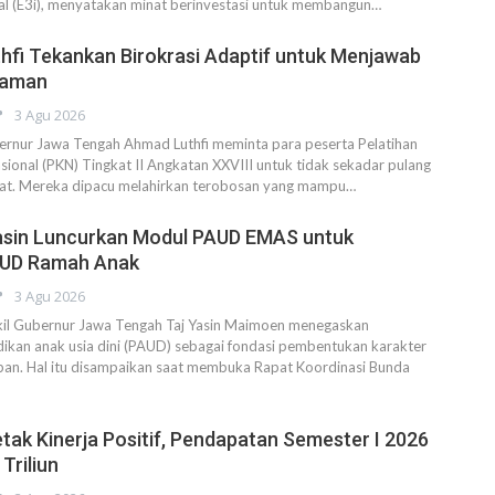
al (E3i), menyatakan minat berinvestasi untuk membangun…
hfi Tekankan Birokrasi Adaptif untuk Menjawab
Zaman
3 Agu 2026
ur Jawa Tengah Ahmad Luthfi meminta para peserta Pelatihan
onal (PKN) Tingkat II Angkatan XXVIII untuk tidak sekadar pulang
at. Mereka dipacu melahirkan terobosan yang mampu…
asin Luncurkan Modul PAUD EMAS untuk
AUD Ramah Anak
3 Agu 2026
l Gubernur Jawa Tengah Taj Yasin Maimoen menegaskan
ikan anak usia dini (PAUD) sebagai fondasi pembentukan karakter
pan. Hal itu disampaikan saat membuka Rapat Koordinasi Bunda
tak Kinerja Positif, Pendapatan Semester I 2026
Triliun