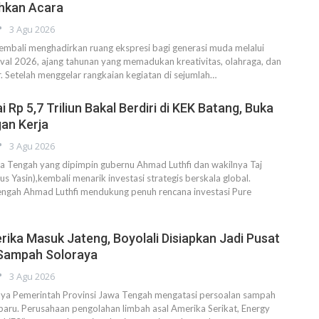
hkan Acara
3 Agu 2026
mbali menghadirkan ruang ekspresi bagi generasi muda melalui
ival 2026, ajang tahunan yang memadukan kreativitas, olahraga, dan
r. Setelah menggelar rangkaian kegiatan di sejumlah…
i Rp 5,7 Triliun Bakal Berdiri di KEK Batang, Buka
an Kerja
3 Agu 2026
Tengah yang dipimpin gubernu Ahmad Luthfi dan wakilnya Taj
s Yasin),kembali menarik investasi strategis berskala global.
ngah Ahmad Luthfi mendukung penuh rencana investasi Pure
rika Masuk Jateng, Boyolali Disiapkan Jadi Pusat
Sampah Soloraya
3 Agu 2026
 Pemerintah Provinsi Jawa Tengah mengatasi persoalan sampah
aru. Perusahaan pengolahan limbah asal Amerika Serikat, Energy