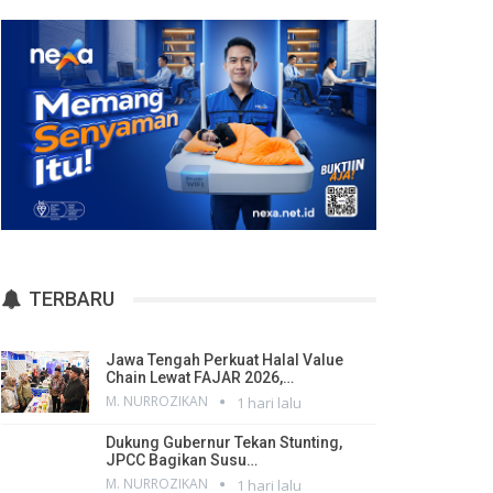
TERBARU
Jawa Tengah Perkuat Halal Value
Chain Lewat FAJAR 2026,…
M. NURROZIKAN
1 hari lalu
Dukung Gubernur Tekan Stunting,
JPCC Bagikan Susu…
M. NURROZIKAN
1 hari lalu