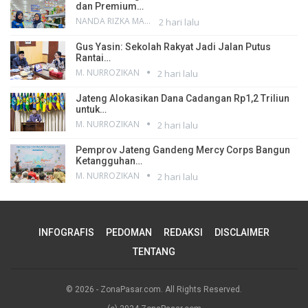
dan Premium…
NANDA RIZKA MAHENDRA
2 hari lalu
Gus Yasin: Sekolah Rakyat Jadi Jalan Putus
Rantai…
M. NURROZIKAN
2 hari lalu
Jateng Alokasikan Dana Cadangan Rp1,2 Triliun
untuk…
M. NURROZIKAN
2 hari lalu
Pemprov Jateng Gandeng Mercy Corps Bangun
Ketangguhan…
M. NURROZIKAN
2 hari lalu
INFOGRAFIS
PEDOMAN
REDAKSI
DISCLAIMER
TENTANG
© 2026 - ZonaPasar.com. All Rights Reserved.