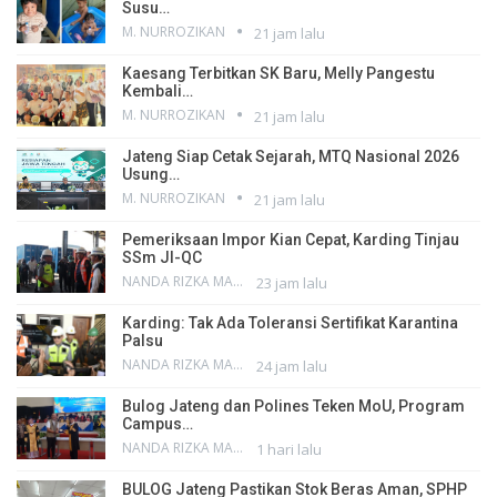
Susu…
M. NURROZIKAN
21 jam lalu
Kaesang Terbitkan SK Baru, Melly Pangestu
Kembali…
M. NURROZIKAN
21 jam lalu
Jateng Siap Cetak Sejarah, MTQ Nasional 2026
Usung…
M. NURROZIKAN
21 jam lalu
Pemeriksaan Impor Kian Cepat, Karding Tinjau
SSm JI-QC
NANDA RIZKA MAHENDRA
23 jam lalu
Karding: Tak Ada Toleransi Sertifikat Karantina
Palsu
NANDA RIZKA MAHENDRA
24 jam lalu
Bulog Jateng dan Polines Teken MoU, Program
Campus…
NANDA RIZKA MAHENDRA
1 hari lalu
BULOG Jateng Pastikan Stok Beras Aman, SPHP