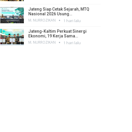
Jateng Siap Cetak Sejarah, MTQ
Nasional 2026 Usung…
M. NURROZIKAN
1 hari lalu
Jateng-Kaltim Perkuat Sinergi
Ekonomi, 19 Kerja Sama…
M. NURROZIKAN
1 hari lalu