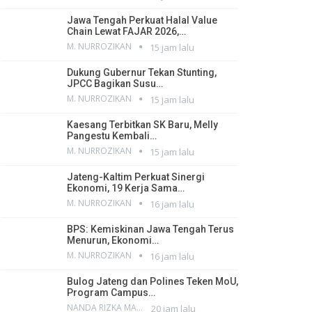
Jawa Tengah Perkuat Halal Value
Chain Lewat FAJAR 2026,…
M. NURROZIKAN
15 jam lalu
Dukung Gubernur Tekan Stunting,
JPCC Bagikan Susu…
M. NURROZIKAN
15 jam lalu
Kaesang Terbitkan SK Baru, Melly
Pangestu Kembali…
M. NURROZIKAN
15 jam lalu
Jateng-Kaltim Perkuat Sinergi
Ekonomi, 19 Kerja Sama…
M. NURROZIKAN
16 jam lalu
BPS: Kemiskinan Jawa Tengah Terus
Menurun, Ekonomi…
M. NURROZIKAN
16 jam lalu
Bulog Jateng dan Polines Teken MoU,
Program Campus…
NANDA RIZKA MAHENDRA
20 jam lalu