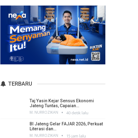
TERBARU
Taj Yasin Kejar Sensus Ekonomi
Jateng Tuntas, Capaian…
M. NURROZIKAN
40 detik lalu
BI Jateng Gelar FAJAR 2026, Perkuat
Literasi dan…
M. NURROZIKAN
15 jam lalu