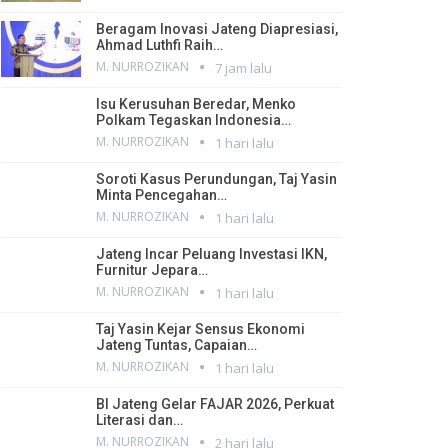
Beragam Inovasi Jateng Diapresiasi,
Ahmad Luthfi Raih…
M. NURROZIKAN
7 jam lalu
Isu Kerusuhan Beredar, Menko
Polkam Tegaskan Indonesia…
M. NURROZIKAN
1 hari lalu
Soroti Kasus Perundungan, Taj Yasin
Minta Pencegahan…
M. NURROZIKAN
1 hari lalu
Jateng Incar Peluang Investasi IKN,
Furnitur Jepara…
M. NURROZIKAN
1 hari lalu
Taj Yasin Kejar Sensus Ekonomi
Jateng Tuntas, Capaian…
M. NURROZIKAN
1 hari lalu
BI Jateng Gelar FAJAR 2026, Perkuat
Literasi dan…
M. NURROZIKAN
2 hari lalu