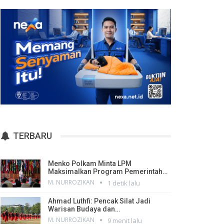
TERBARU
Menko Polkam Minta LPM
Maksimalkan Program Pemerintah…
M. NURROZIKAN
1 detik lalu
Ahmad Luthfi: Pencak Silat Jadi
Warisan Budaya dan…
M. NURROZIKAN
9 menit lalu