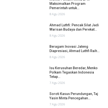
Maksimalkan Program
Pemerintah untuk…
8 Agu 2026
Ahmad Luthfi: Pencak Silat Jadi
Warisan Budaya dan Perekat…
8 Agu 2026
Beragam Inovasi Jateng
Diapresiasi, Ahmad Luthfi Raih…
8 Agu 2026
Isu Kerusuhan Beredar, Menko
Polkam Tegaskan Indonesia
Tetap…
7 Agu 2026
Soroti Kasus Perundungan, Taj
Yasin Minta Pencegahan…
7 Agu 2026