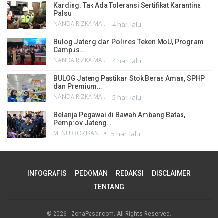
Karding: Tak Ada Toleransi Sertifikat Karantina
Palsu
NANDA RIZKA MAHENDRA
4 hari lalu
Bulog Jateng dan Polines Teken MoU, Program
Campus…
NANDA RIZKA MAHENDRA
4 hari lalu
BULOG Jateng Pastikan Stok Beras Aman, SPHP
dan Premium…
NANDA RIZKA MAHENDRA
5 hari lalu
Belanja Pegawai di Bawah Ambang Batas,
Pemprov Jateng…
M. NURROZIKAN
5 hari lalu
INFOGRAFIS
PEDOMAN
REDAKSI
DISCLAIMER
TENTANG
© 2026 - ZonaPasar.com. All Rights Reserved.