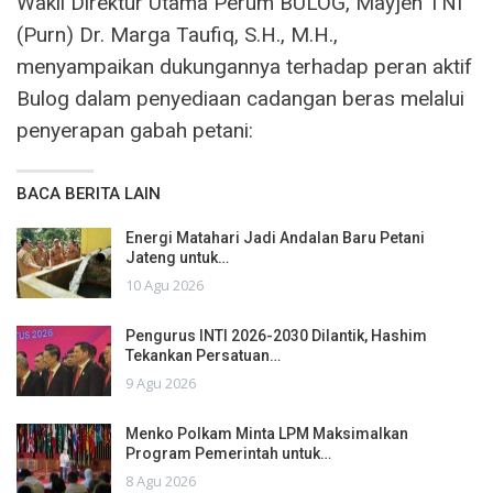
Wakil Direktur Utama Perum BULOG, Mayjen TNI
(Purn) Dr. Marga Taufiq, S.H., M.H.,
menyampaikan dukungannya terhadap peran aktif
Bulog dalam penyediaan cadangan beras melalui
penyerapan gabah petani:
BACA BERITA LAIN
Energi Matahari Jadi Andalan Baru Petani
Jateng untuk…
10 Agu 2026
Pengurus INTI 2026-2030 Dilantik, Hashim
Tekankan Persatuan…
9 Agu 2026
Menko Polkam Minta LPM Maksimalkan
Program Pemerintah untuk…
8 Agu 2026