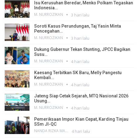
Isu Kerusuhan Beredar, Menko Polkam Tegaskan
Indonesia…
M. NURROZIKAN
3 hari lalu
Soroti Kasus Perundungan, Taj Yasin Minta
Pencegahan…
M. NURROZIKAN
3 hari lalu
Dukung Gubernur Tekan Stunting, JPCC Bagikan
Susu…
M. NURROZIKAN
4 hari lalu
Kaesang Terbitkan SK Baru, Melly Pangestu
Kembali…
M. NURROZIKAN
4 hari lalu
Jateng Siap Cetak Sejarah, MTQ Nasional 2026
Usung…
M. NURROZIKAN
4 hari lalu
Pemeriksaan Impor Kian Cepat, Karding Tinjau
SSm JI-QC
NANDA RIZKA MAHENDRA
4 hari lalu