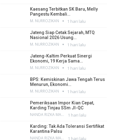
Kaesang Terbitkan SK Baru, Melly
Pangestu Kembali…
M. NURROZIKAN
1 hari lalu
Jateng Siap Cetak Sejarah, MTQ
Nasional 2026 Usung…
M. NURROZIKAN
1 hari lalu
Jateng-Kaltim Perkuat Sinergi
Ekonomi, 19 Kerja Sama…
M. NURROZIKAN
1 hari lalu
BPS: Kemiskinan Jawa Tengah Terus
Menurun, Ekonomi…
M. NURROZIKAN
1 hari lalu
Pemeriksaan Impor Kian Cepat,
Karding Tinjau SSm JI-QC
NANDA RIZKA MAHENDRA
1 hari lalu
Karding: Tak Ada Toleransi Sertifikat
Karantina Palsu
NANDA RIZKA MAHENDRA
1 hari lalu