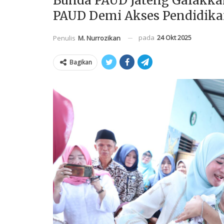
Bunda PAUD Jateng Galakka
PAUD Demi Akses Pendidika
pada
24 Okt 2025
Penulis
M. Nurrozikan
Bagikan