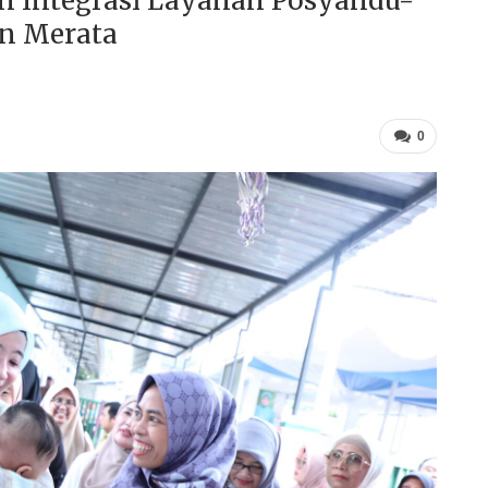
n Integrasi Layanan Posyandu-
n Merata
0