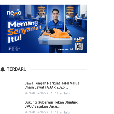
TERBARU
Jawa Tengah Perkuat Halal Value
Chain Lewat FAJAR 2026,…
M. NURROZIKAN
1 hari lalu
Dukung Gubernur Tekan Stunting,
JPCC Bagikan Susu…
M. NURROZIKAN
1 hari lalu