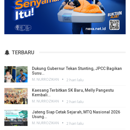
TERBARU
Dukung Gubernur Tekan Stunting, JPCC Bagikan
Susu…
M. NURROZIKAN
2 hari lalu
Kaesang Terbitkan SK Baru, Melly Pangestu
Kembali…
M. NURROZIKAN
2 hari lalu
Jateng Siap Cetak Sejarah, MTQ Nasional 2026
Usung…
M. NURROZIKAN
2 hari lalu