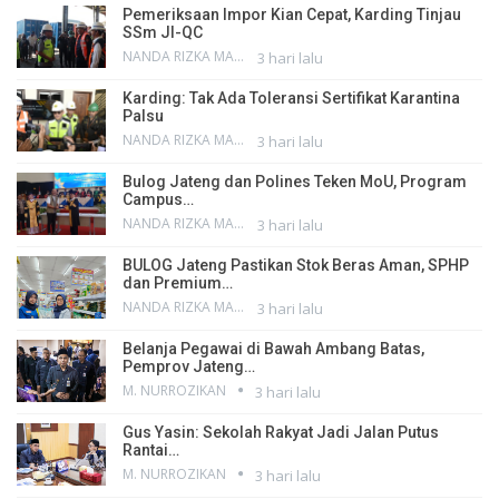
Pemeriksaan Impor Kian Cepat, Karding Tinjau
SSm JI-QC
NANDA RIZKA MAHENDRA
3 hari lalu
Karding: Tak Ada Toleransi Sertifikat Karantina
Palsu
NANDA RIZKA MAHENDRA
3 hari lalu
Bulog Jateng dan Polines Teken MoU, Program
Campus…
NANDA RIZKA MAHENDRA
3 hari lalu
BULOG Jateng Pastikan Stok Beras Aman, SPHP
dan Premium…
NANDA RIZKA MAHENDRA
3 hari lalu
Belanja Pegawai di Bawah Ambang Batas,
Pemprov Jateng…
M. NURROZIKAN
3 hari lalu
Gus Yasin: Sekolah Rakyat Jadi Jalan Putus
Rantai…
M. NURROZIKAN
3 hari lalu