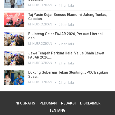
M. NURROZIKAN
1 hari lalu
Taj Yasin Kejar Sensus Ekonomi Jateng Tuntas,
Capaian…
M. NURROZIKAN
2 hari lalu
BI Jateng Gelar FAJAR 2026, Perkuat Literasi
dan…
M. NURROZIKAN
2 hari lalu
Jawa Tengah Perkuat Halal Value Chain Lewat
FAJAR 2026,…
M. NURROZIKAN
2 hari lalu
Dukung Gubernur Tekan Stunting, JPCC Bagikan
Susu…
M. NURROZIKAN
2 hari lalu
INFOGRAFIS
PEDOMAN
REDAKSI
DISCLAIMER
TENTANG