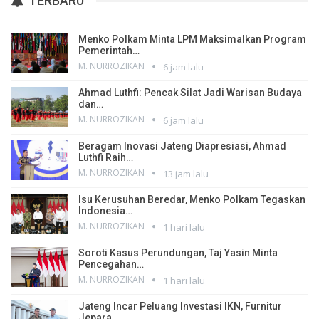
TERBARU
Menko Polkam Minta LPM Maksimalkan Program
Pemerintah…
M. NURROZIKAN
6 jam lalu
Ahmad Luthfi: Pencak Silat Jadi Warisan Budaya
dan…
M. NURROZIKAN
6 jam lalu
Beragam Inovasi Jateng Diapresiasi, Ahmad
Luthfi Raih…
M. NURROZIKAN
13 jam lalu
Isu Kerusuhan Beredar, Menko Polkam Tegaskan
Indonesia…
M. NURROZIKAN
1 hari lalu
Soroti Kasus Perundungan, Taj Yasin Minta
Pencegahan…
M. NURROZIKAN
1 hari lalu
Jateng Incar Peluang Investasi IKN, Furnitur
Jepara…