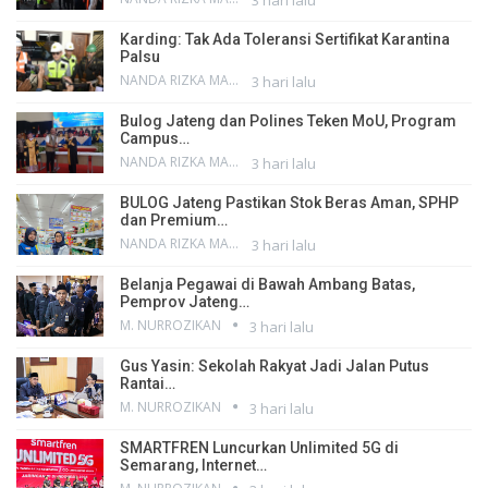
Karding: Tak Ada Toleransi Sertifikat Karantina
Palsu
NANDA RIZKA MAHENDRA
3 hari lalu
Bulog Jateng dan Polines Teken MoU, Program
Campus…
NANDA RIZKA MAHENDRA
3 hari lalu
BULOG Jateng Pastikan Stok Beras Aman, SPHP
dan Premium…
NANDA RIZKA MAHENDRA
3 hari lalu
Belanja Pegawai di Bawah Ambang Batas,
Pemprov Jateng…
M. NURROZIKAN
3 hari lalu
Gus Yasin: Sekolah Rakyat Jadi Jalan Putus
Rantai…
M. NURROZIKAN
3 hari lalu
SMARTFREN Luncurkan Unlimited 5G di
Semarang, Internet…