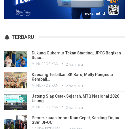
TERBARU
Dukung Gubernur Tekan Stunting, JPCC Bagikan
Susu…
M. NURROZIKAN
2 hari lalu
Kaesang Terbitkan SK Baru, Melly Pangestu
Kembali…
M. NURROZIKAN
2 hari lalu
Jateng Siap Cetak Sejarah, MTQ Nasional 2026
Usung…
M. NURROZIKAN
2 hari lalu
Pemeriksaan Impor Kian Cepat, Karding Tinjau
SSm JI-QC
NANDA RIZKA MAHENDRA
3 hari lalu