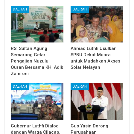
DAERAH
DAERAH
RSI Sultan Agung
Ahmad Luthfi Usulkan
Semarang Gelar
SPBU Dekat Muara
Pengajian Nuzulul
untuk Mudahkan Akses
Quran Bersama KH. Adib
Solar Nelayan
Zamroni
DAERAH
DAERAH
Gubernur Luthfi Dialog
Gus Yasin Dorong
dengan Warga Cilacap,
Perusahaan