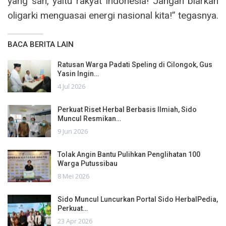
yang sah, yaitu rakyat Indonesia! Jangan biarkan
oligarki menguasai energi nasional kita!” tegasnya.
BACA BERITA LAIN
Ratusan Warga Padati Speling di Cilongok, Gus
Yasin Ingin…
4 Jul 2026
Perkuat Riset Herbal Berbasis Ilmiah, Sido
Muncul Resmikan…
9 Jun 2026
Tolak Angin Bantu Pulihkan Penglihatan 100
Warga Putussibau
8 Mei 2026
Sido Muncul Luncurkan Portal Sido HerbalPedia,
Perkuat…
23 Apr 2026