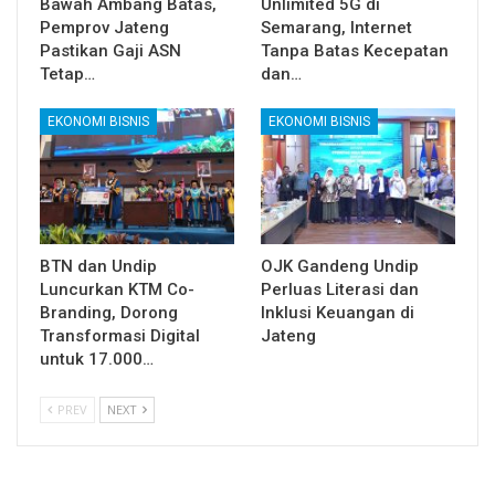
Bawah Ambang Batas,
Unlimited 5G di
Pemprov Jateng
Semarang, Internet
Pastikan Gaji ASN
Tanpa Batas Kecepatan
Tetap…
dan…
EKONOMI BISNIS
EKONOMI BISNIS
BTN dan Undip
OJK Gandeng Undip
Luncurkan KTM Co-
Perluas Literasi dan
Branding, Dorong
Inklusi Keuangan di
Transformasi Digital
Jateng
untuk 17.000…
PREV
NEXT