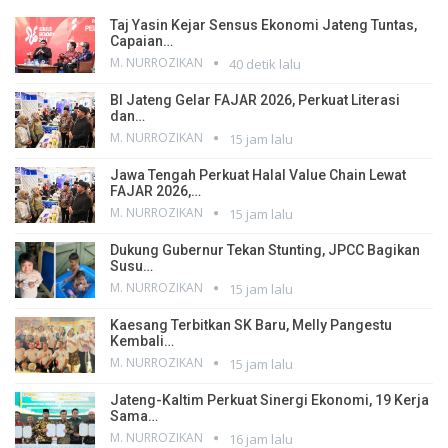
Taj Yasin Kejar Sensus Ekonomi Jateng Tuntas,
Capaian…
M. NURROZIKAN
40 detik lalu
BI Jateng Gelar FAJAR 2026, Perkuat Literasi
dan…
M. NURROZIKAN
15 jam lalu
Jawa Tengah Perkuat Halal Value Chain Lewat
FAJAR 2026,…
M. NURROZIKAN
15 jam lalu
Dukung Gubernur Tekan Stunting, JPCC Bagikan
Susu…
M. NURROZIKAN
15 jam lalu
Kaesang Terbitkan SK Baru, Melly Pangestu
Kembali…
M. NURROZIKAN
15 jam lalu
Jateng-Kaltim Perkuat Sinergi Ekonomi, 19 Kerja
Sama…
M. NURROZIKAN
16 jam lalu