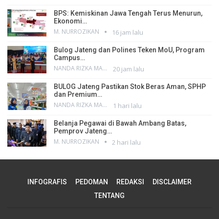
BPS: Kemiskinan Jawa Tengah Terus Menurun,
Ekonomi…
M. NURROZIKAN
16 jam lalu
Bulog Jateng dan Polines Teken MoU, Program
Campus…
NANDA RIZKA MAHENDRA
20 jam lalu
BULOG Jateng Pastikan Stok Beras Aman, SPHP
dan Premium…
NANDA RIZKA MAHENDRA
1 hari lalu
Belanja Pegawai di Bawah Ambang Batas,
Pemprov Jateng…
M. NURROZIKAN
2 hari lalu
INFOGRAFIS
PEDOMAN
REDAKSI
DISCLAIMER
TENTANG