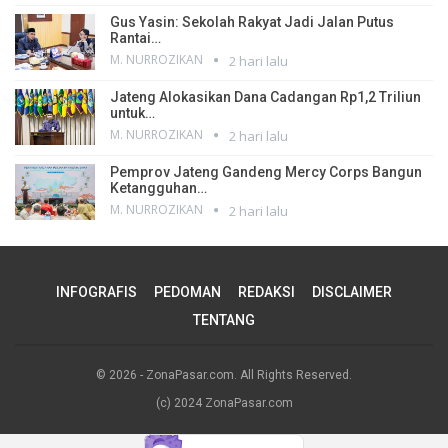
Gus Yasin: Sekolah Rakyat Jadi Jalan Putus
Rantai…
M. NURROZIKAN
2 hari lalu
Jateng Alokasikan Dana Cadangan Rp1,2 Triliun
untuk…
M. NURROZIKAN
2 hari lalu
Pemprov Jateng Gandeng Mercy Corps Bangun
Ketangguhan…
M. NURROZIKAN
2 hari lalu
INFOGRAFIS
PEDOMAN
REDAKSI
DISCLAIMER
TENTANG
© 2026 - ZonaPasar.com. All Rights Reserved.
(c) 2024 ZonaPasar.com