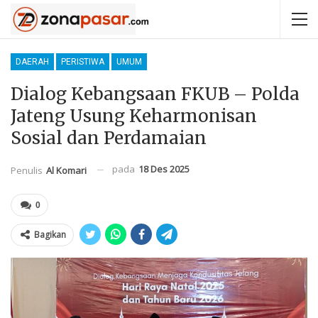
DAERAH
PERISTIWA
UMUM
Dialog Kebangsaan FKUB – Polda
Jateng Usung Keharmonisan
Sosial dan Perdamaian
pada
18 Des 2025
Penulis
Al Komari
0
Bagikan