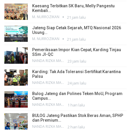
Kaesang Terbitkan SK Baru, Melly Pangestu
Kembali…
M. NURROZIKAN
21 jam lalu
Jateng Siap Cetak Sejarah, MTQ Nasional 2026
Usung…
M. NURROZIKAN
21 jam lalu
Pemeriksaan Impor Kian Cepat, Karding Tinjau
SSm JI-QC
NANDA RIZKA MAHENDRA
23 jam lalu
Karding: Tak Ada Toleransi Sertifikat Karantina
Palsu
NANDA RIZKA MAHENDRA
24 jam lalu
Bulog Jateng dan Polines Teken MoU, Program
Campus…
NANDA RIZKA MAHENDRA
1 hari lalu
BULOG Jateng Pastikan Stok Beras Aman, SPHP
dan Premium…
NANDA RIZKA MAHENDRA
2 hari lalu