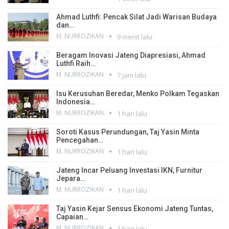
Ahmad Luthfi: Pencak Silat Jadi Warisan Budaya
dan…
M. NURROZIKAN
9 menit lalu
Beragam Inovasi Jateng Diapresiasi, Ahmad
Luthfi Raih…
M. NURROZIKAN
7 jam lalu
Isu Kerusuhan Beredar, Menko Polkam Tegaskan
Indonesia…
M. NURROZIKAN
1 hari lalu
Soroti Kasus Perundungan, Taj Yasin Minta
Pencegahan…
M. NURROZIKAN
1 hari lalu
Jateng Incar Peluang Investasi IKN, Furnitur
Jepara…
M. NURROZIKAN
1 hari lalu
Taj Yasin Kejar Sensus Ekonomi Jateng Tuntas,
Capaian…
M. NURROZIKAN
1 hari lalu