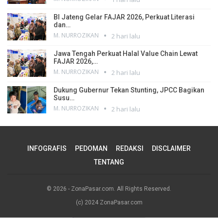
BI Jateng Gelar FAJAR 2026, Perkuat Literasi
dan…
M. NURROZIKAN
2 hari lalu
Jawa Tengah Perkuat Halal Value Chain Lewat
FAJAR 2026,…
M. NURROZIKAN
2 hari lalu
Dukung Gubernur Tekan Stunting, JPCC Bagikan
Susu…
M. NURROZIKAN
2 hari lalu
INFOGRAFIS
PEDOMAN
REDAKSI
DISCLAIMER
TENTANG
© 2026 - ZonaPasar.com. All Rights Reserved.
(c) 2024 ZonaPasar.com