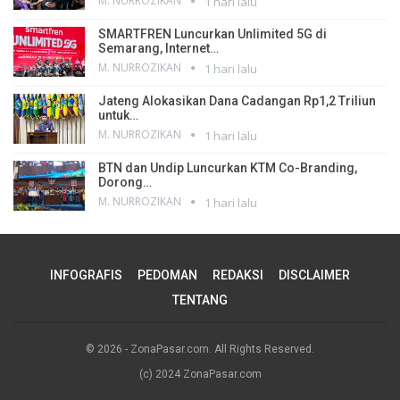
M. NURROZIKAN
1 hari lalu
SMARTFREN Luncurkan Unlimited 5G di
Semarang, Internet…
M. NURROZIKAN
1 hari lalu
Jateng Alokasikan Dana Cadangan Rp1,2 Triliun
untuk…
M. NURROZIKAN
1 hari lalu
BTN dan Undip Luncurkan KTM Co-Branding,
Dorong…
M. NURROZIKAN
1 hari lalu
INFOGRAFIS
PEDOMAN
REDAKSI
DISCLAIMER
TENTANG
© 2026 - ZonaPasar.com. All Rights Reserved.
(c) 2024 ZonaPasar.com