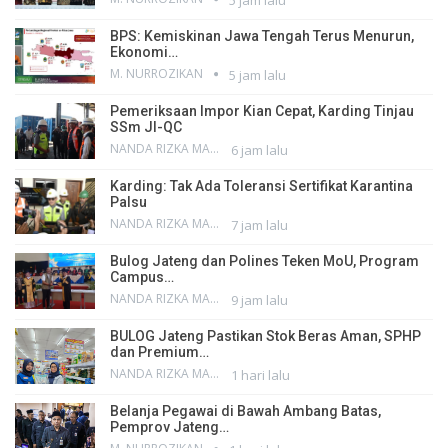
5 jam lalu
BPS: Kemiskinan Jawa Tengah Terus Menurun,
Ekonomi…
M. NURROZIKAN
5 jam lalu
Pemeriksaan Impor Kian Cepat, Karding Tinjau
SSm JI-QC
NANDA RIZKA MAHENDRA
6 jam lalu
Karding: Tak Ada Toleransi Sertifikat Karantina
Palsu
NANDA RIZKA MAHENDRA
7 jam lalu
Bulog Jateng dan Polines Teken MoU, Program
Campus…
NANDA RIZKA MAHENDRA
9 jam lalu
BULOG Jateng Pastikan Stok Beras Aman, SPHP
dan Premium…
NANDA RIZKA MAHENDRA
1 hari lalu
Belanja Pegawai di Bawah Ambang Batas,
Pemprov Jateng…