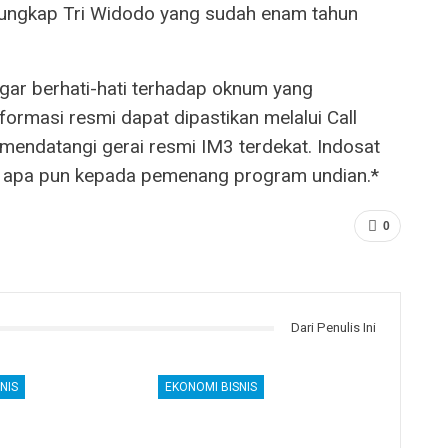
” ungkap Tri Widodo yang sudah enam tahun
agar berhati-hati terhadap oknum yang
rmasi resmi dapat dipastikan melalui Call
mendatangi gerai resmi IM3 terdekat. Indosat
a apa pun kepada pemenang program undian.*
0
Dari Penulis Ini
NIS
EKONOMI BISNIS