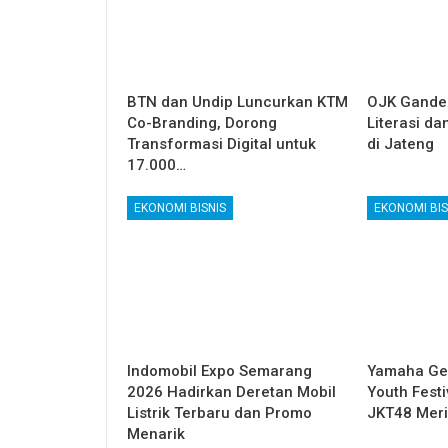
BTN dan Undip Luncurkan KTM
OJK Ganden
Co-Branding, Dorong
Literasi da
Transformasi Digital untuk
di Jateng
17.000…
EKONOMI BISNIS
EKONOMI BIS
Indomobil Expo Semarang
Yamaha Gel
2026 Hadirkan Deretan Mobil
Youth Festi
Listrik Terbaru dan Promo
JKT48 Mer
Menarik