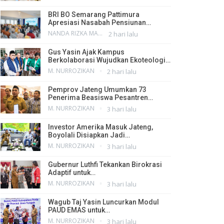
BRI BO Semarang Pattimura
Apresiasi Nasabah Pensiunan…
NANDA RIZKA MAHENDRA
2 hari lalu
Gus Yasin Ajak Kampus
Berkolaborasi Wujudkan Ekoteologi…
M. NURROZIKAN
2 hari lalu
Pemprov Jateng Umumkan 73
Penerima Beasiswa Pesantren…
M. NURROZIKAN
3 hari lalu
Investor Amerika Masuk Jateng,
Boyolali Disiapkan Jadi…
M. NURROZIKAN
3 hari lalu
Gubernur Luthfi Tekankan Birokrasi
Adaptif untuk…
M. NURROZIKAN
3 hari lalu
Wagub Taj Yasin Luncurkan Modul
PAUD EMAS untuk…
M. NURROZIKAN
3 hari lalu