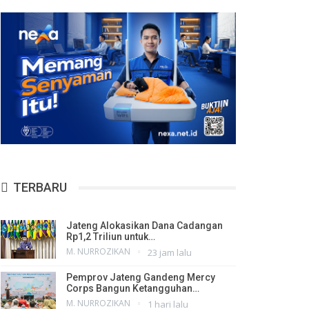
TERBARU
Jateng Alokasikan Dana Cadangan
Rp1,2 Triliun untuk…
M. NURROZIKAN
23 jam lalu
Pemprov Jateng Gandeng Mercy
Corps Bangun Ketangguhan…
M. NURROZIKAN
1 hari lalu