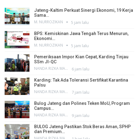
Jateng-Kaltim Perkuat Sinergi Ekonomi, 19 Kerja
Sama…
M. NURROZIKAN
5 jam lalu
BPS: Kemiskinan Jawa Tengah Terus Menurun,
Ekonomi…
M. NURROZIKAN
5 jam lalu
Pemeriksaan Impor Kian Cepat, Karding Tinjau
SSm JI-QC
NANDA RIZKA MAHENDRA
6 jam lalu
Karding: Tak Ada Toleransi Sertifikat Karantina
Palsu
NANDA RIZKA MAHENDRA
7 jam lalu
Bulog Jateng dan Polines Teken MoU, Program
Campus…
NANDA RIZKA MAHENDRA
9 jam lalu
BULOG Jateng Pastikan Stok Beras Aman, SPHP
dan Premium…
NANDA RIZKA MAHENDRA
1 hari lalu