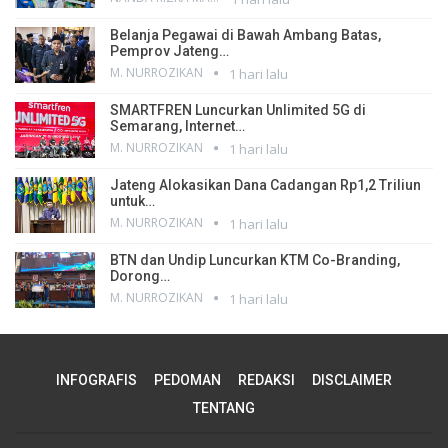
Belanja Pegawai di Bawah Ambang Batas,
Pemprov Jateng…
M. NURROZIKAN
1 hari lalu
SMARTFREN Luncurkan Unlimited 5G di
Semarang, Internet…
M. NURROZIKAN
1 hari lalu
Jateng Alokasikan Dana Cadangan Rp1,2 Triliun
untuk…
M. NURROZIKAN
1 hari lalu
BTN dan Undip Luncurkan KTM Co-Branding,
Dorong…
M. NURROZIKAN
1 hari lalu
INFOGRAFIS
PEDOMAN
REDAKSI
DISCLAIMER
TENTANG