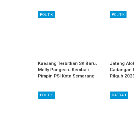
POLITIK
POLITIK
Kaesang Terbitkan SK Baru,
Jateng Alo
Melly Pangestu Kembali
Cadangan R
Pimpin PSI Kota Semarang
Pilgub 202
POLITIK
DAERAH