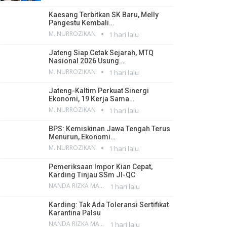
Kaesang Terbitkan SK Baru, Melly
Pangestu Kembali…
M. NURROZIKAN
1 hari lalu
Jateng Siap Cetak Sejarah, MTQ
Nasional 2026 Usung…
M. NURROZIKAN
1 hari lalu
Jateng-Kaltim Perkuat Sinergi
Ekonomi, 19 Kerja Sama…
M. NURROZIKAN
1 hari lalu
BPS: Kemiskinan Jawa Tengah Terus
Menurun, Ekonomi…
M. NURROZIKAN
1 hari lalu
Pemeriksaan Impor Kian Cepat,
Karding Tinjau SSm JI-QC
NANDA RIZKA MAHENDRA
1 hari lalu
Karding: Tak Ada Toleransi Sertifikat
Karantina Palsu
NANDA RIZKA MAHENDRA
1 hari lalu