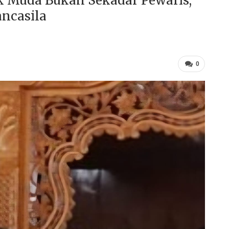
 Muda Bukan Sekadar Pewaris,
ncasila
0