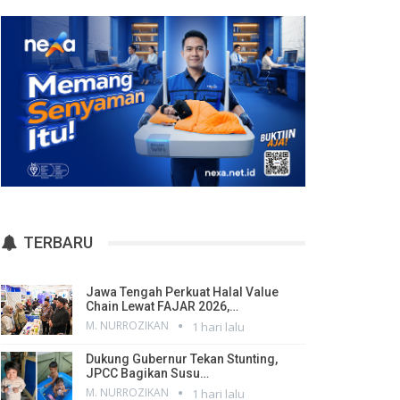
TERBARU
Jawa Tengah Perkuat Halal Value
Chain Lewat FAJAR 2026,…
M. NURROZIKAN
1 hari lalu
Dukung Gubernur Tekan Stunting,
JPCC Bagikan Susu…
M. NURROZIKAN
1 hari lalu