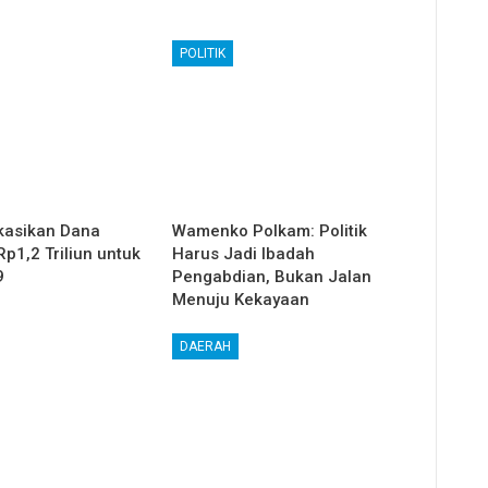
POLITIK
kasikan Dana
Wamenko Polkam: Politik
p1,2 Triliun untuk
Harus Jadi Ibadah
9
Pengabdian, Bukan Jalan
Menuju Kekayaan
DAERAH